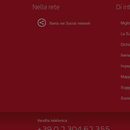
Nella rete
Di in
Migli
Iberia nei Social network
La Su
Dichi
Iberi
Impeg
Mapp
Sugge
Soste
Vendita telefonica
+39 0 2 304 62 355