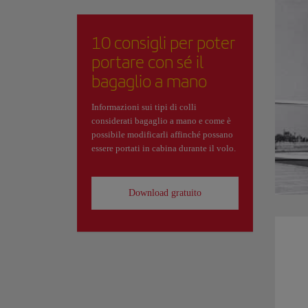
10 consigli per poter
portare con sé il
bagaglio a mano
Informazioni sui tipi di colli
considerati bagaglio a mano e come è
possibile modificarli affinché possano
essere portati in cabina durante il volo.
Download gratuito