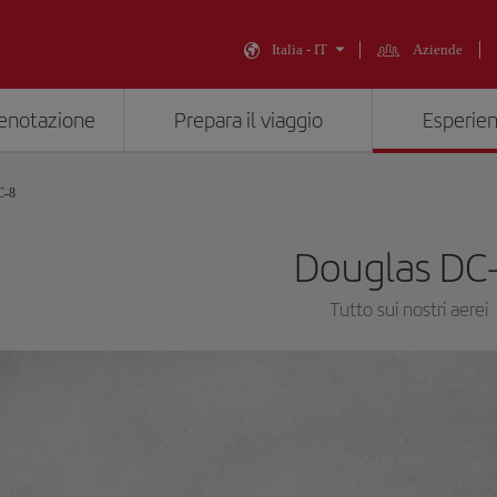
Italia - IT
Aziende
renotazione
Prepara il viaggio
Esperien
C-8
Douglas DC
Tutto sui nostri aerei