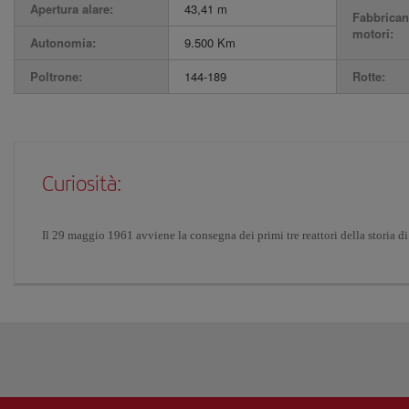
Apertura alare:
43,41 m
Fabbrican
motori:
Autonomia:
9.500 Km
Poltrone:
144-189
Rotte:
Curiosità:
Il 29 maggio 1961 avviene la consegna dei primi tre reattori della storia d