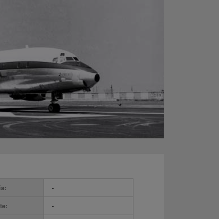
ia:
-
te:
-