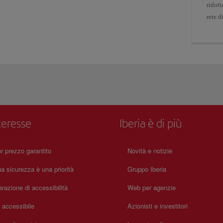
ridott
rete d
teresse
Iberia è di più
or prezzo garantito
Novità e notizie
a sicurezza è una priorità
Gruppo Iberia
arazione di accessibilità
Web per agenzie
a accessibile
Azionisti e investitori