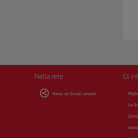
Nella rete
Di in
Migli
Iberia nei Social network
La Su
Dichi
Iberi