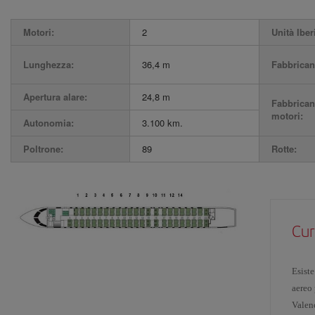
Motori:
2
Unità Iber
Lunghezza:
36,4 m
Fabbrican
Apertura alare:
24,8 m
Fabbrican
motori:
Autonomia:
3.100 km.
Poltrone:
89
Rotte:
Cur
Esiste
aereo 
Valenc