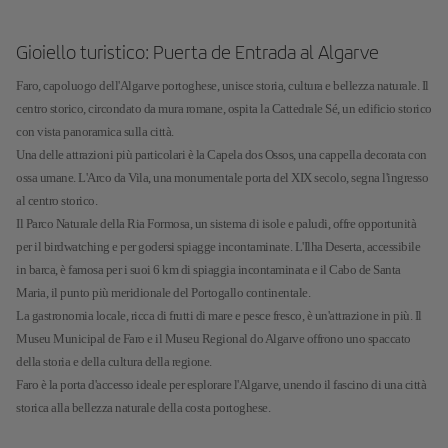
Gioiello turistico: Puerta de Entrada al Algarve
Faro, capoluogo dell'Algarve portoghese, unisce storia, cultura e bellezza naturale. Il
centro storico, circondato da mura romane, ospita la Cattedrale Sé, un edificio storico
con vista panoramica sulla città.
Una delle attrazioni più particolari è la Capela dos Ossos, una cappella decorata con
ossa umane. L'Arco da Vila, una monumentale porta del XIX secolo, segna l'ingresso
al centro storico.
Il Parco Naturale della Ria Formosa, un sistema di isole e paludi, offre opportunità
per il birdwatching e per godersi spiagge incontaminate. L'Ilha Deserta, accessibile
in barca, è famosa per i suoi 6 km di spiaggia incontaminata e il Cabo de Santa
Maria, il punto più meridionale del Portogallo continentale.
La gastronomia locale, ricca di frutti di mare e pesce fresco, è un'attrazione in più. Il
Museu Municipal de Faro e il Museu Regional do Algarve offrono uno spaccato
della storia e della cultura della regione.
Faro è la porta d'accesso ideale per esplorare l'Algarve, unendo il fascino di una città
storica alla bellezza naturale della costa portoghese.