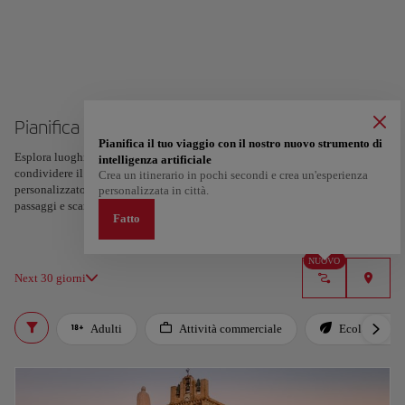
Pianifica il tuo viaggio a Faro
Pianifica il tuo viaggio con il nostro nuovo strumento di
Esplora luoghi ed esperienze e segna con un cuore i tuoi preferiti per creare e
intelligenza artificiale
condividere il tuo itinerario. Vuoi altre idee? Ottieni un percorso
Crea un itinerario in pochi secondi e crea un'esperienza
personalizzato in base ai tuoi interessi e alla durata del viaggio: in soli due
personalizzata in città.
passaggi e scaricabile su Google Maps.
Fatto
NUOVO
Next 30 giorni
Adulti
Attività commerciale
Ecologico