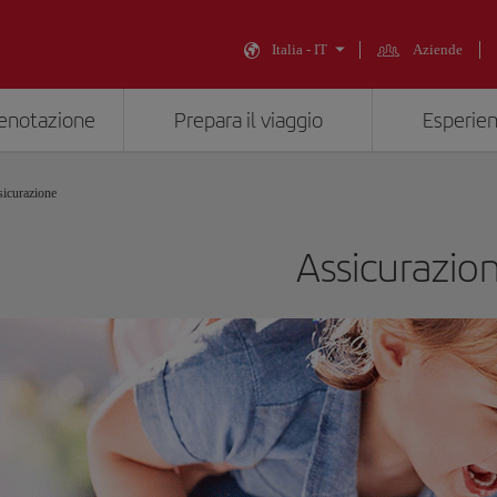
Italia - IT
Aziende
renotazione
Prepara il viaggio
Esperien
icurazione
Assicurazio