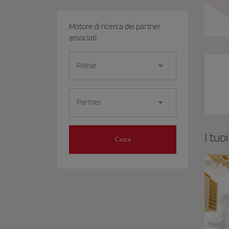
Motore di ricerca dei partner
associati
Paese
Partner
I tuo
Cerca