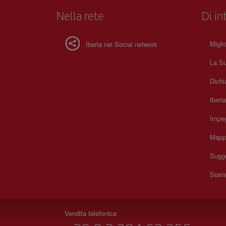
Nella rete
Di in
Migli
Iberia nei Social network
La Su
Dichi
Iberi
Impeg
Mapp
Sugge
Soste
Vendita telefonica