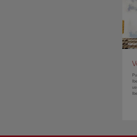
V
Pu
Ib
usu
Ib