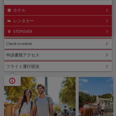
ホテル
レンタカー
STOPOVER
ine
Check-in online
クセス
申請書類アクセス
行状況
フライト運行状況