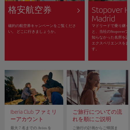
格安航空券
Stopover H
Madrid
確約の航空券キャンペーンをご覧くださ
マドリードで乗り継ぐ
い。 どこに行きましょうか。
と、当社のStopove
知らなかった名所を訪
エクスペリエンスをお
す。
Iberia Club ファミリ
ご旅行についての流
ーアカウント
れを順にご説明
最大 7 名までの Avios を
ご旅行の計画からご帰国ま