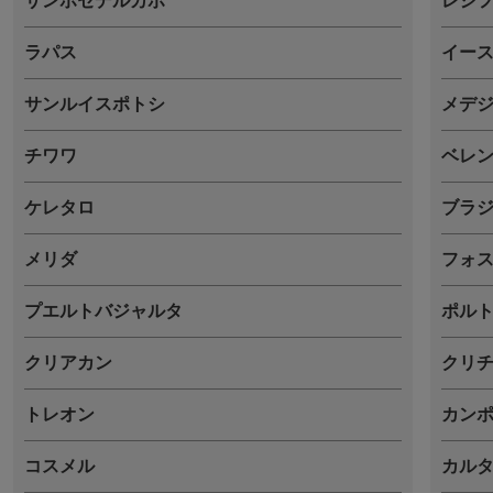
サンホセデルカボ
レシ
ラパス
イー
サンルイスポトシ
メデ
チワワ
ベレ
ケレタロ
ブラ
メリダ
フォ
プエルトバジャルタ
ポル
クリアカン
クリ
トレオン
カン
コスメル
カル