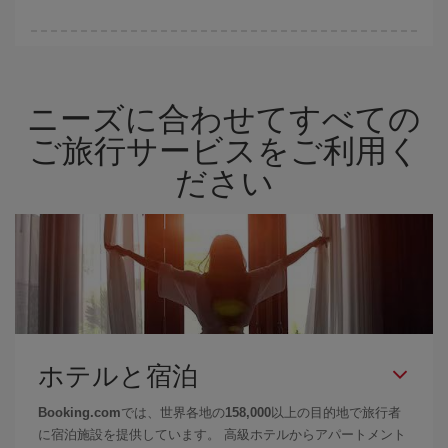
および復路で
近い日付の格安航空券
も表示されるため、お得な運
賃を見つけることができます。 また、それぞれの日付で異なる
時
ハイシーズンを避けて
のご旅行では、より格安な航空券を取得で
間帯
の航空券オプションを探すことでより格安な運賃の航空券が
きます。 目的地にもよりますが、通常に場合、クリスマスシーズ
見つかることがあります。
ン、イースター、学校のお休み期間はハイシーズンです。 また、
ニーズに合わせてすべての
週末のご旅行をお考えなら
出来るだけ早い時期
に航空券をご購入
いただくことで、格安運賃が見つけやすくなります。
ご旅行サービスをご利用く
ださい
ホテルと宿泊
Booking.com
では、世界各地の
158,000
以上の目的地で旅行者
に宿泊施設を提供しています。 高級ホテルからアパートメント