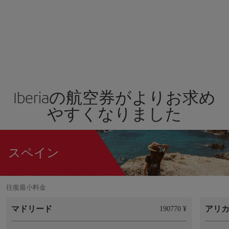
Iberiaの航空券がよりお求め
やすくなりました
スペイン
往復最小料金
マドリード
アリ
190770 ¥