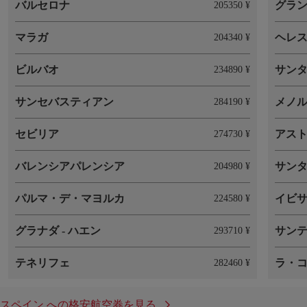
バルセロナ
グラ
205350 ¥
マラガ
ヘレ
204340 ¥
ビルバオ
サン
234890 ¥
サンセバスティアン
メノ
284190 ¥
セビリア
アスト
274730 ¥
バレンシアパレンシア
サン
204980 ¥
パルマ・デ・マヨルカ
イビ
224580 ¥
グラナダ - ハエン
293710 ¥
テネリフェ
ラ・
282460 ¥
スペイン への格安航空券を見る