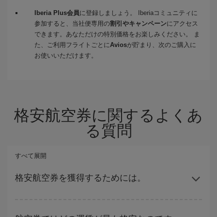
Iberia Plus会員
に登録しましょう。 Iberiaコミュニティに
参加すると、当社便専用の
割引やキャンペーン
にアクセス
できます。あなただけの特別価格をお楽しみください。 ま
た、ご利用フライトごとに
Avios
が貯まり、次のご購入に
お使いいただけます。
格安航空券に関するよくあ
る質問
すべて展開
格安航空券を獲得するためには。
ハイシーズンを避け、早めに購入し、往復便の日付や時間帯にフ
レキシブルになることで、格安航空券が見つかり、お得な運賃を