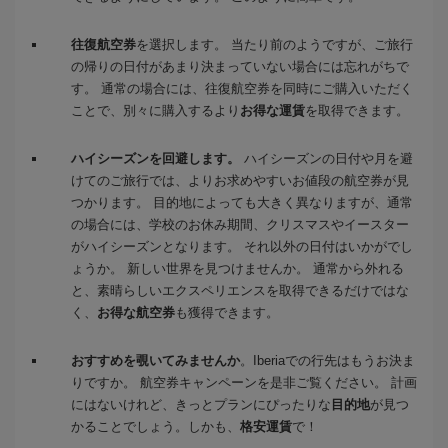
往復航空券
を選択します。 当たり前のようですが、ご旅行
の帰りの日付があまり決まっていない場合には忘れがちで
す。 通常の場合には、往復航空券を同時にご購入いただく
ことで、別々に購入するより
お得な運賃
を取得できます。
ハイシーズンを回避します。
ハイシーズンの日付や月を避
けてのご旅行では、よりお求めやすいお値段の航空券が見
つかります。 目的地によっても大きく異なりますが、通常
の場合には、学校のお休み期間、クリスマスやイースター
がハイシーズンとなります。 それ以外の日付はいかがでし
ょうか。 新しい世界を見つけませんか。 通常から外れる
と、素晴らしいエクスペリエンスを取得できるだけではな
く、
お得な航空券
も獲得できます。
おすすめを覗いてみませんか
。Iberiaでの行先はもうお決ま
りですか。 航空券キャンペーンを是非ご覧ください。 計画
にはないけれど、きっとプランにぴったりな
目的地
が見つ
かることでしょう。しかも、
格安運賃
で！