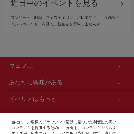
近日中のイベントを見る
コンサート、劇場、フェスティバル、バレエなど…。最高なイ
ベントカレンダーを見て、航空券を予約しませんか。
ウェブ上
あなたに興味がある
お客様の安全が第一です
イベリアはもっと
アクセシビリティの宣言
ニュースと最新情報
サービスのお約束
透明性
イベリアグループ
Iberia.com サイトマップ
当社は、お客様のブラウジング活動に基づいた利便性の高い
利用規約
コンテンツを提供するために、分析用、コンテンツのカスタ
株主および投資家向け情報
お電話での航空券販売
マイズ用、広告のパーソナライズ用（当社および第三者）の