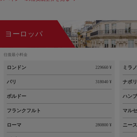
ヨーロッパ
往復最小料金
ロンドン
ミラ
229660 ¥
パリ
ナポ
318040 ¥
ボルドー
ハン
フランクフルト
マル
ローマ
ニー
280800 ¥