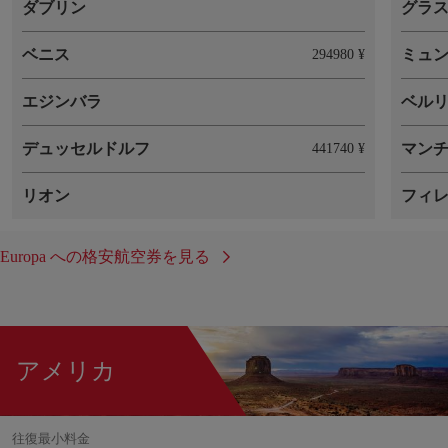
ダブリン
グラ
ベニス
ミュ
294980 ¥
エジンバラ
ベル
デュッセルドルフ
マン
441740 ¥
リオン
フィ
Europa への格安航空券を見る
アメリカ
往復最小料金