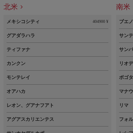
北米
南米
メキシコシティ
ブエ
404900 ¥
グアダラハラ
サン
ティファナ
サン
カンクン
リオ
モンテレイ
ボゴ
オアハカ
マナ
レオン、グアナフアト
リマ
アグアスカリエンテス
フォ