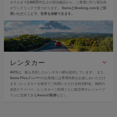
ホテルまで
2,800万
件以上の宿泊施設から、ご希望に叶う宿泊先
がワンクリックで見つかります。
IberiaとBooking.comをご活
用いただくことで、世界を体験できます。
レンタカー
AVIS
は、最も充実したレンタカー網を提供しています。 また、
Iberia Plusメンバー
のお客様には専用特典をお楽しみいただけ
ます（レンタカーを格安でご利用いただける特別料金、無料の
追加ドライバー、レンタカーご利用ごとに航空券やレジャープ
ランに交換できる
Aviosの取得
など）。