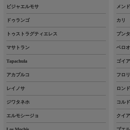
ビジャエルモサ
メン
ドゥランゴ
カリ
トゥストラグティエレス
プン
マサトラン
ベロ
Tapachula
ゴイ
アカプルコ
フロ
レイノサ
ロン
ジワタネホ
コル
エルモシージョ
クイ
Los Mochis
プエ