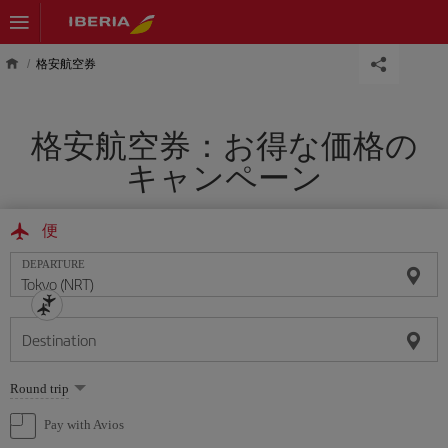
Skip to main content
格安航空券
格安航空券：お得な価格の
キャンペーン
便
DEPARTURE
Destination
Select
Round trip
one
option
Pay with Avios