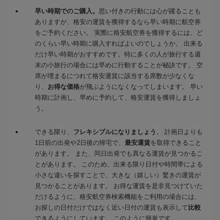
早い時期でのご購入。
思い付きの行動には心が躍ることも
ありますが、格安の運賃を獲得するなら早い時期に航空券
をご予約ください。 実際に格安航空券を獲得するには、ど
のくらい早い時期に購入すればよいのでしょうか。 出来る
だけ早い時期がおすすめです。特に多くの人が旅行する週
末の小旅行の場合には早めに行動することが秘訣です。 空
席が埋まるにつれて格安運賃に該当する席数が少なくな
り、
お得な価格
が飛ぶようになくなってしまいます。 早い
時期に計画し、早めに予約して、格安運賃を獲得しましょ
う。
できる限り、
フレキシブルになりましょう
。 計画日よりも
1日前の出発や2日後の帰宅で、
最安運賃
を取得できること
があります。 また、同日出発でも異なる運賃が見つかるこ
とがあります。 このため、出来る限り日付や時間帯による
小さな違いを探すことで、大きな（嬉しい）驚きの運賃が
見つかることがあります。 お得な運賃を是非見つけていた
だけるように、格安航空券検索機能をご利用の場合には、
お探しの日付だけではなく近い日付の運賃も表示して
比較
できるようにしています。 このように簡単です。