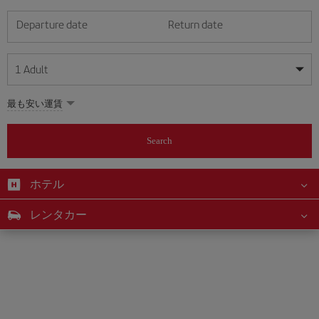
Departure date
Return date
1
Adult
My dates are flexible
My dates are flexible
最も安い運賃
1
+
Adult
August
August
2026
2026
From 24 years of age up until turning 65
Search
Lunes
Lunes
Martes
Martes
Miércoles
Miércoles
Jueves
Jueves
Viernes
Viernes
Sábado
Sábado
Domingo
Domingo
Su
Su
Mo
Mo
Tu
Tu
We
We
Th
Th
Fr
Fr
Sa
Sa
0
+
Child
From 2 years of age up until turning 11
ホテル
1
1
2
2
3
3
4
4
5
5
6
6
7
7
8
8
0
+
Infant
レンタカー
9
9
10
10
11
11
12
12
13
13
14
14
15
15
Up until turning 2 years of age
16
16
17
17
18
18
19
19
20
20
21
21
22
22
23
23
24
24
25
25
26
26
27
27
28
28
29
29
30
30
31
31