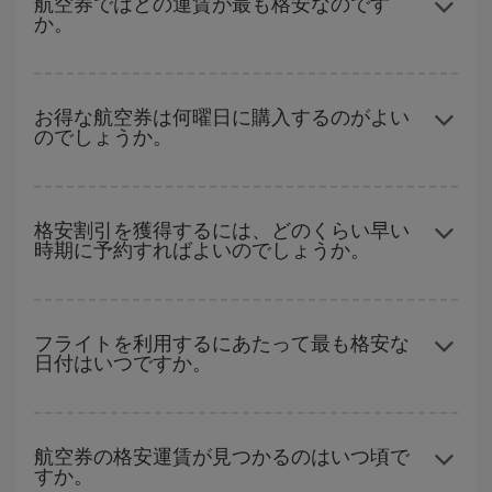
航空券ではどの運賃が最も格安なのです
か。
獲得できます。 また、ご旅行の行先がまだ決まっていない場合に
は、Iberiaのキャンペーンのおすすめをご覧ください。より格安な
航空券が必ず見つかります。
Iberiaでは、お客様のご旅行のニーズに応じたさまざまな運賃をご
用意することで格安価格を保証しています。 Básica運賃では、最
お得な航空券は何曜日に購入するのがよい
のでしょうか。
安値の航空券を取得できます。
格安航空券は曜日に関わらず見つかることがあります。 お得な航
空券を見つけるためのヒントは、
早めのご予約とフレキシブル
な
格安割引を獲得するには、どのくらい早い
時期に予約すればよいのでしょうか。
計画です。通常の場合、
できるだけ早い時期
に予約した航空券が
より格安となります。 また、日付や時間帯をあまり固定せずに探
したほうが、
よりお得な航空券を選択
することができます。
早い時期のご予約
で、格安航空券が見つかります。 運賃は各便の
空席数および格安運賃（エコノミー）のご利用可能な残数に応じ
フライトを利用するにあたって最も格安な
日付はいつですか。
ます。 このため、
格安航空券
を獲得するには早い時期でのご購入
が
不可欠
です。
どの日付に出発すれば最もお得かを見つけるには、
格安航空券検
索機能
をご利用いただくことが簡単です。 出発地、行先、ご旅行
航空券の格安運賃が見つかるのはいつ頃で
すか。
予定日を入力してください。 入力した選択肢だけではなく、往路