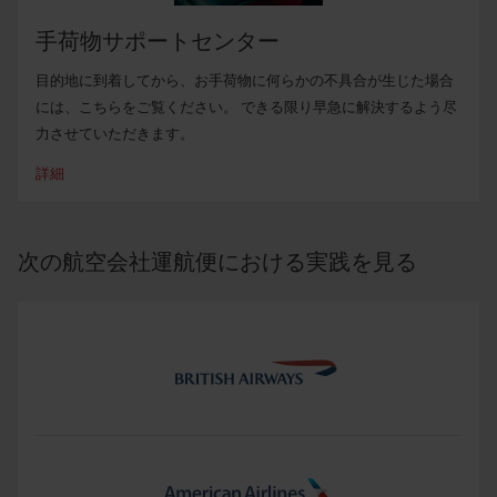
Iberiaが運航するすべてのフライトで
超過重量無料
。
198ポンド
まで
。
手荷物サポートセンター
ご注意ください：
(2)聖ドミニコ：
23kgの手荷物。
目的地に到着してから、お手荷物に何らかの不具合が生じた場合
お手荷物1個あたり32kgまでの無料超過重量は、ご契約される追
オンライン：150ユーロ / 175ドル / 130ポンド
から
220ユーロ / 260
には、こちらをご覧ください。 できる限り早急に解決するよう尽
加手荷物には適用されません。
ドル / 190ポンド
まで
。
力させていただきます。
上記の特典はLEVEL便には適用されません。
空港：180ユーロ / 210ドル / 150ポンド
から
350ユーロ / 410ドル /
300ポンド
まで
。
詳細
ご注意
：
お得な料金：
料金は、便の出発地・目的地、ご購入方法、ご購入
次の航空会社運航便における実践を見る
時期などによって異なる場合があります。
オンライン：
iberia.com、アプリ、電話販売より。
空港：
空港でのチェックイン時。
ハイシーズン：
料金はご利用日に応じて異なり、ハイシーズンに
は割高となります。 ハイシーズンには、夏季・クリスマス・聖週
間などの休暇期間が含まれます。
追加手荷物をご購入いただいてから、
キャンセルや払い戻しをす