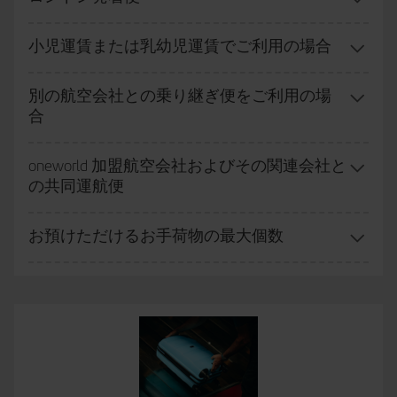
無料
小児運賃または乳幼児運賃でご利用の場合
32Kgの
オンライン：
オンライン
26ユーロ / 29ドル / 23
国内、ヨーロッパ、北ア
超過重量
手荷
から
ポンド
ユーロ / 40ドル
フリカ、
無料
別の航空会社との乗り継ぎ便をご利用の場
物。
まで
から
80ユーロ / 94ドル / 70ポンド
31ポンド
中東
合
130ユーロ / 1
空港：
59ユーロ / 65ドル / 51ポン
ル / 96113ポ
から
ド
で
oneworld 加盟航空会社およびその関連会社と
ま
108ユーロ / 118ドル / 92ポンド
インフィニタプライム、インフィニタ、プラティーノ、プラティ
の共同運航便
で
空港：
66ユー
ーノプライムのお客様がエコノミークラスまたはプレミアムエコ
72ドル / 57
ノミーでご旅行の場合:
から
お預けただけるお手荷物の最大個数
イベリアグループ（Iberia、Iberia Regional Air Nostrum、Iberia
140ユーロ / 1
Express）のすべての便における
超過重量無料
。 出発・到着地ある
ル / 120ポン
いは乗り継ぎ地が、アメリカ合衆国、プエルトリコ、メキシコ、
で
カナダの場合、Iberia、British AirwaysあるいはAmerican Airlines運
航便が含まれます。
(1)ダカール：
23kgの手荷物。
オンライン：105ユーロ / 115ドル / 90ポンド
から
163ユーロ / 179
エコノミークラスまたはプレミアムエコノミークラスをご利用の
ドル / 140ポンド
まで
。
OroおよびPlataのお客様：
空港：170ユーロ / 186ドル / 146ポンド
から
231ユーロ / 253ドル /