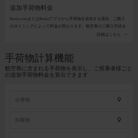
間よりも前に空港へお越しくださるようお願いいたします。
追加手荷物料金
Iberia.comまたはIberiaアプリから手荷物を追加する場合、ご購入
のタイミングによって料金が異なります。航空券のご購入手続き
中の追加が最もお得な料金となり、チェックイン手続き中の追加
詳細はこちら
が最も高い料金となります。 いずれの場合でも、オンライン料金
は常に空港での料金に比べて格安で提供されています。
手荷物計算機能
具体的な料金ついては、
お支払い
の手続き時、
予約管理
から、ま
たは
オンライン チェックイン
時にご確認いただけます。
航空券に含まれる手荷物を表示し、ご搭乗者様ごと
お客様のフライトが
異なるゾーンを結ぶ
場合、最も高い料金のゾ
の追加手荷物料金を算出できます
ーンの運賃が適用されます。
出発地
ゾーン: スペイン（本土、バレア
ゾーン: ヨー
到着地
レス諸島、カナリア諸島、セウ
パ、イスラ
タ、メリリャ）。
ル、北アフ
カ。
ダカールを