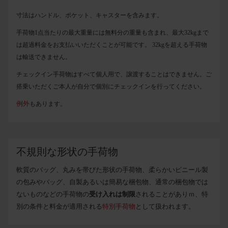
寸法はハンドル、ポケット、キャスターを含みます。
手荷物1点当たりの最大重量には無料分の重量も含まれ、最大32kgまで
は超過料金をお支払いいただくことが可能です。 32kgを超える手荷物
は輸送できません。
チェックイン手荷物はすべて個人用で、譲渡することはできません。ご
搭乗いただくご本人が自分で個別にチェックインを行ってください。
例外
もあります。
不規則な形状の手荷物
軟質のバッグ、丸みを帯びた形状の手荷物、柔らかいビニール製
の包みやバッグ、自製あるいは簡易な梱包物、通常の梱包物では
ないものなどの手荷物の
受け入れは制限
されることがありｍ、特
別の条件と料金が適用される
特別手荷物
として扱われます。