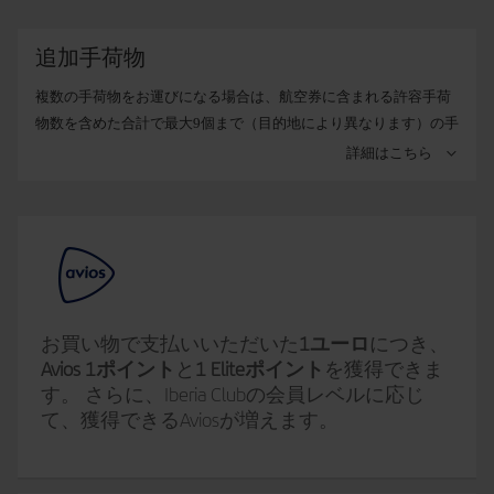
追加手荷物
複数の手荷物をお運びになる場合は、航空券に含まれる許容手荷
物数を含めた合計で最大9個まで（目的地により異なります）の手
荷物をご予約時に追加できます。お手続きは
予約管理
から、また
詳細はこちら
は後日のオンラインチェックイン時にお申し込みください。
追加手荷物の重量を選択し、不足分のみをお支払いください。
15kg
。 必需品を携行して旅行する場合。
23kg
。 通常の手荷物 (現時点で、一部のルートではこのオ
お買い物で支払いいただいた
1ユーロ
につき、
プションのみをご利用いただけます)。
Avios 1ポイント
と
1 Eliteポイント
を獲得できま
す。 さらに、Iberia Clubの会員レベルに応じ
32kg
。 手荷物の重量が通常よりも重い場合。
て、獲得できるAviosが増えます。
無料分に含まれる手荷物以外の手荷物をお持ちで、Iberiaのホーム
ページを通じて事前に契約していない場合は、推奨されている時