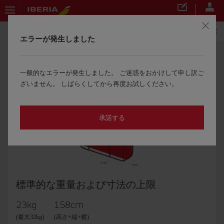
旅行の準備をする
手荷物
お預かりできる手荷物
エラーが発生しました
受託手荷物
一般的なエラーが発生しました。 ご迷惑をおかけして申し訳ご
機内にお持ち込みいただけるお荷物は以下のとおり
ざいません。 しばらくしてから再度お試しください。
です。
承諾する
標準的な重量および寸法の上限
23kg
158cm
(最大32kg)
(高さ+縦+横)