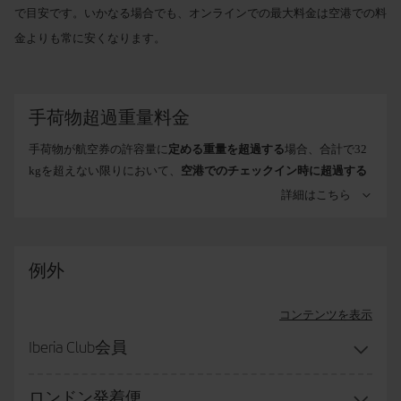
49ドル / 39
で目安です。いかなる場合でも、オンラインでの最大料金は空港での料
から
金よりも常に安くなります。
110ユーロ / 1
ル / 94ポンド
手荷物超過重量料金
手荷物が航空券の許容量に
定める重量を超過する
場合、合計で32
23Kgの
kgを超えない限りにおいて、
空港でのチェックイン時に超過する
手荷
1個目のお手荷物と同じ料金が適用されます。
1 Kgごとに一定額
をお支払いいただくことが必要となります。 こ
詳細はこちら
物。
の場合、iberia.comまたはIberiaアプリから追加手荷物を購入いた
2個目か
だくほうがよりお得になることがあります。 料金は、行先によっ
らのお
て異なります。
例外
手荷物
コンテンツを表示
出発/到着便
Business
Premium
Class
Economy
Iberia Club会員
アメリカ、アジア
超過重量
15ユーロ/k
ロンドン発着便