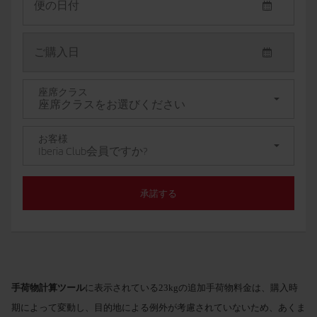
便の日付
(1)
15Kgの
オンライン：
オンライン
15ユーロ / 18ドル / 13
ご購入日
手荷
から
ポンド
ユーロ / 23ドル
物。
まで
から
40ユーロ / 3479ドル / 35ポンド
17ポンド
座席クラス
65ユーロ / 76
座席クラスをお選びください
空港：ご利用いただけません
まで
57ポンド
空港：ご利
お客様
Iberia Club会員ですか?
ただけませ
承諾する
23Kgの
オンライン：
オンライン：
18ユーロ / 20ドル / 16
手荷
から
ユーロ / 22ド
ポンド
物。
まで
17ポンド
か
57ユーロ / 67ドル / 50ポンド
95ユーロ / 11
空港：
42ユーロ / 46ドル / 36ポン
1個目の
ま
/ 83ポンド
から
ド
手荷物計算ツール
お手荷
に表示されている23kgの追加手荷物料金は、購入時
まで
空港：
85ユーロ / 93ドル / 73ポンド
45ユー
物
期によって変動し、目的地による例外が考慮されていないため、あくま