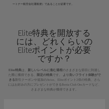
ートナー航空会社運航便）であることが必要です。
Elite特典を開放する
には、どれくらいの
Eliteポイントが必要
ですか？
Elite特典
は、
新しいレベルに進む過程
のさまざまな節目に到達し
た際に獲得できる、
限定の特典
です。
より良いフライト体験がで
きる
割引クーポンや追加のAvios、Eliteポイント2倍の特典、さら
にはお好みの方にプレゼントができるIberia Club Oroカードなど、
さまざまな特典が獲得できます。