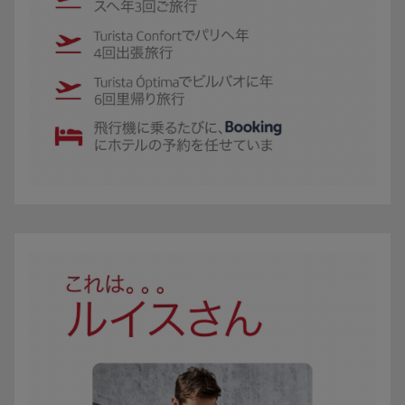
GIFにIberia Club Oro会員のカルメンが登場する。 カルメンは、B