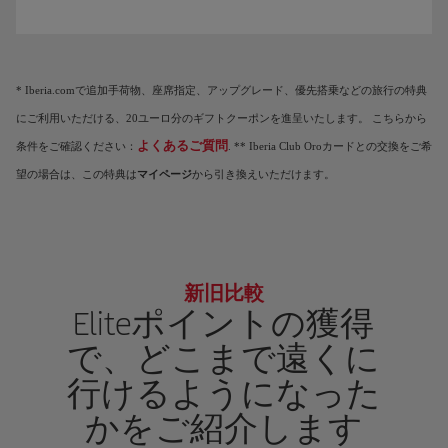
Eliteポイントが貯まるにつれて「Elite特典」と呼ばれる特典が解放され、Iberia Clu
* Iberia.comで追加手荷物、座席指定、アップグレード、優先搭乗などの旅行の特典
にご利用いただける、20ユーロ分のギフトクーポンを進呈いたします。 こちらから
よくあるご質問
条件をご確認ください：
. ** Iberia Club Oroカードとの交換をご希
望の場合は、この特典は
マイページ
から引き換えいただけます。
新旧比較
Eliteポイントの獲得
で、どこまで遠くに
行けるようになった
かをご紹介します