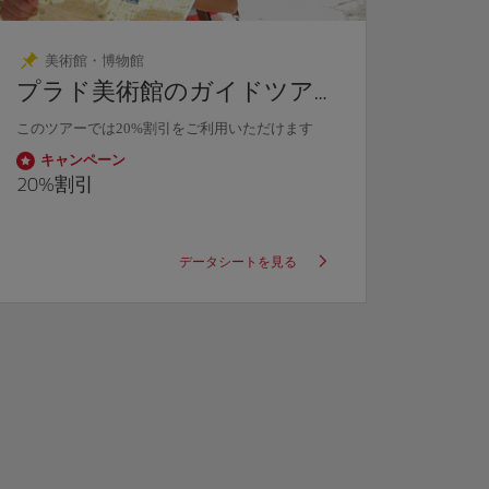
美術館・博物館
シ
プラド美術館のガイドツア
エル
ー
このツアーでは20%割引をご利用いただけます
他には
ョッパ
キャンペーン
テ・イ
20%
割引
キャ
Stopov
データシートを見る