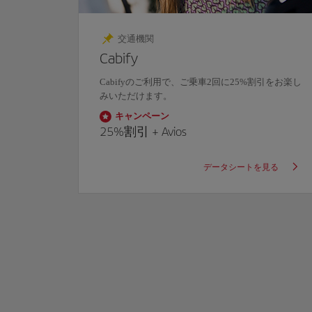
交通機関
イ・
Cabify
5ユーロ
Cabifyのご利用で、ご乗車2回に
25%割引
をお楽し
間はご利用
みいただけます。
キャンペーン
25%
割引 +
Avios
見る
データシートを見る