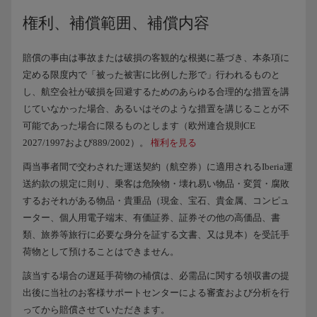
権利、補償範囲、補償内容
賠償の事由は事故または破損の客観的な根拠に基づき、本条項に
定める限度内で「被った被害に比例した形で」行われるものと
し、航空会社が破損を回避するためのあらゆる合理的な措置を講
じていなかった場合、あるいはそのような措置を講じることが不
可能であった場合に限るものとします（欧州連合規則CE
2027/1997および889/2002）。
権利を見る
両当事者間で交わされた運送契約（航空券）に適用されるIberia運
送約款の規定に則り、乗客は危険物・壊れ易い物品・変質・腐敗
するおそれがある物品・貴重品（現金、宝石、貴金属、コンピュ
ーター、個人用電子端末、有価証券、証券その他の高価品、書
類、旅券等旅行に必要な身分を証する文書、又は見本）を受託手
荷物として預けることはできません。
該当する場合の遅延手荷物の補償は、必需品に関する領収書の提
出後に当社のお客様サポートセンターによる審査および分析を行
ってから賠償させていただきます。