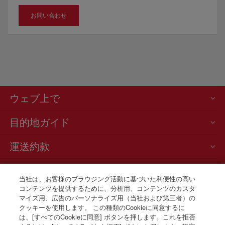
お問い合わせ
ウェブ上で
目的地ガイド
運送約款
ニュースと最新情報
当社は、お客様のブラウジング活動に基づいた利便性の高い
コンテンツを提供するために、分析用、コンテンツのカスタ
お電話での航空券販売
マイズ用、広告のパーソナライズ用（当社および第三者）の
+81 0 3 3298 5238
クッキーを使用します。 この種類のCookieに同意するに
は、[すべてのCookieに同意] ボタンを押します。これを拒否
Tokio