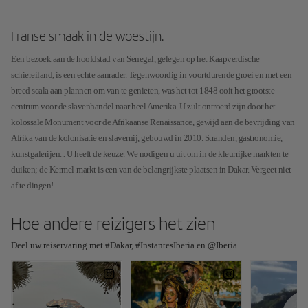
Franse smaak in de woestijn.
Een bezoek aan de hoofdstad van Senegal, gelegen op het Kaapverdische
schiereiland, is een echte aanrader. Tegenwoordig in voortdurende groei en met een
breed scala aan plannen om van te genieten, was het tot 1848 ooit het grootste
centrum voor de slavenhandel naar heel Amerika. U zult ontroerd zijn door het
kolossale Monument voor de Afrikaanse Renaissance, gewijd aan de bevrijding van
Afrika van de kolonisatie en slavernij, gebouwd in 2010. Stranden, gastronomie,
kunstgalerijen... U heeft de keuze. We nodigen u uit om in de kleurrijke markten te
duiken; de Kermel-markt is een van de belangrijkste plaatsen in Dakar. Vergeet niet
af te dingen!
Hoe andere reizigers het zien
Deel uw reiservaring met #Dakar, #InstantesIberia en @Iberia