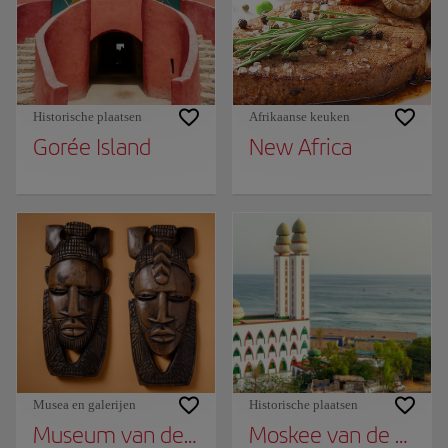
Historische plaatsen
Afrikaanse keuken
Gorée Island
New Africa
Musea en galerijen
Historische plaatsen
Museum van de Zwarte Beschavingen
Moskee van de Godde