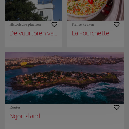
Historische plaatsen
Franse keuken
De vuurtoren van Les Mamelles
La Fourchette
Routes
Ngor Island