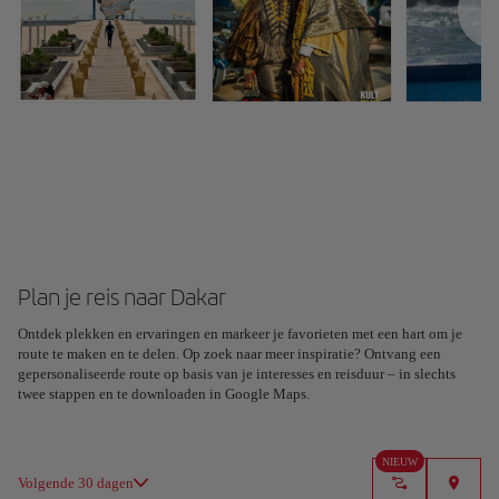
Plan je reis naar Dakar
Ontdek plekken en ervaringen en markeer je favorieten met een hart om je
Plan uw reis met onze nieuwe AI-tool
route te maken en te delen. Op zoek naar meer inspiratie? Ontvang een
Genereer in een paar seconden een routebeschrijving en
gepersonaliseerde route op basis van je interesses en reisduur – in slechts
creëer een op maat gemaakte ervaring in de stad.
twee stappen en te downloaden in Google Maps.
Ik snap het
NIEUW
Volgende 30 dagen