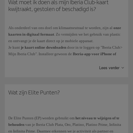
Wat moet ik doen als mijn Iberia Club-kaart
kwijtraakt, gestolen of beschadigd is?
Als onderdeel van ons doel om klimaatneutraal te worden, zijn al
onze
kaarten in digitaal formaat
. Zo vermijden we het gebruik van plastic
en ontvangt je de kaart direct op je mobiele apparaat.
Je kunt
je kaart online downloaden
door in te loggen op "Iberia Club>
Mijn Iberia Club". Installeer gewoon de
Iberia-app voor iPhone of
Android
om je kaart op je mobiele telefoon te hebben en je hebt ook
toegang tot functies zoals reserveringen of online inchecken.
Lees verder
Onze klanten met Iberia Club Platino, Platino Prime, Infinita of Infinita
Prime kunnen contact opnemen met onze Iberia Club Klantenservice.
Wat zijn Elite Punten?
De Elite Punten (EP) worden gebruikt om
het niveau te wijzigen of te
behouden
van je Iberia Club Plata, Oro, Platino, Platino Prime, Infinita
en Infinita Prime. Daarmee erkennen we je activiteit als partner en