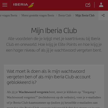
e vragen Iberia
Meest gestelde vragen Iberia
Iberia Club
Mijn Iberia Club
Mijn Iberia Club
Alle voordelen die je krijgt met je kaartniveau bij Iberia
Club en oneworld. Hoe krijg je Elite Points en hoe krijg je
een hoger niveau of als jij je wachtwoord vergeten bent.
Wat moet ik doen als ik mijn wachtwoord
vergeten ben of als mijn Iberia Club-account
geblokkeerd is?
Als jij je
Wachtwoord vergeten
bent, moet je klikken op "Toegang>
Wachtwoord vergeten?" (rechtsboven op de website), voer je e-mailadres
of je Iberia Club-kaartnummer op (indien jij hetzelfde e-mailadres aan
meer dan één Iberia Club-account gekoppeld hebt) dan sturen we je een