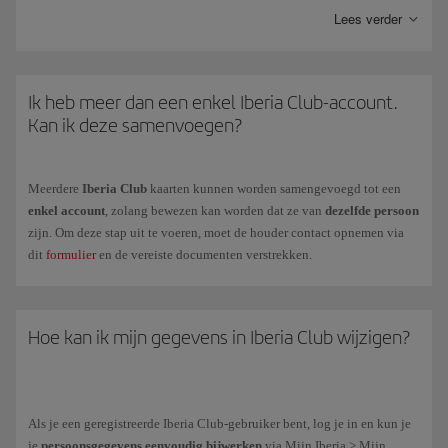
Lees verder
Voor de kleintjes in huis (tussen
2 en 11 jaar
) biedt
Iberia Club Kids
je
een gepersonaliseerde kaart met dezelfde voordelen als het Clásica-
niveau en met speciale aanbiedingen van onze partners.
Ik heb meer dan een enkel Iberia Club-account.
Om de
Iberia Club
voor je kinderen tussen
12 en 17 jaar
te verkrijgen,
Kan ik deze samenvoegen?
moet je hetzelfde aanmeldformulier invullen als bij
Iberia Club Kids
(noodzakelijk omdat ze minderjarig zijn).
Meerdere
Iberia Club
kaarten kunnen worden samengevoegd tot een
enkel account
, zolang bewezen kan worden dat ze van
dezelfde persoon
zijn. Om deze stap uit te voeren, moet de houder contact opnemen via
dit
formulier
en de vereiste documenten verstrekken.
Hoe kan ik mijn gegevens in Iberia Club wijzigen?
Als je een geregistreerde Iberia Club-gebruiker bent, log je in en kun je
je
persoonsgegevens eenvoudig bijwerken
via Mijn Iberia > Mijn