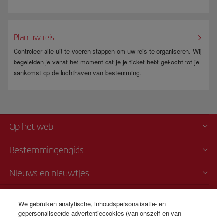
Plan uw reis
Controleer alle uit te voeren stappen om uw reis te organiseren. Wij
begeleiden je vanaf het moment dat je je ticket hebt gekocht tot je
aankomst op de luchthaven van bestemming.
Op het web
Bestemmingengids
Nieuws en nieuwtjes
Vervoersvoorwaarden
We gebruiken analytische, inhoudspersonalisatie- en
gepersonaliseerde advertentiecookies (van onszelf en van