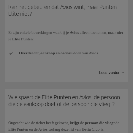
overgedragen
en
worden niet verkregen
bij aanschaf van
tickets met
Kan het gebeuren dat Avios wint, maar Punten
Avios
.
Elite niet?
* De Iberia Groep bestaat uit Iberia, Iberia Regional/Air Nostrum en
Iberia Express).
Er zijn enkele bewerkingen waarbij je
Avios
alleen toenemen, maar
niet
je
Elite Punten
:
Overdracht, aankoop en cadeau
doen van Avios.
Overdrachten van valuta
van andere loyaliteitsprogramma's naar
Lees verder
Avios Iberia Plus.
Avios van het
welkomstpakket
(bv. bij het aanmelden voor een
nieuwe creditcard).
Wie spaart de Elite Punten en Avios: de persoon
die de aankoop doet of de persoon die vliegt?
Aanbieding
Avios ontvangen als aanbieding als bonus van de
Iberia Club.
Ongeacht wie de ticket heeft gekocht,
krijgt
de
persoon die vliegt
de
Avios
gekregen als prijs
in wedstrijden of loterijen (zowel voor
Elite Punten en de Avios, zolang deze lid van Iberia Club is.