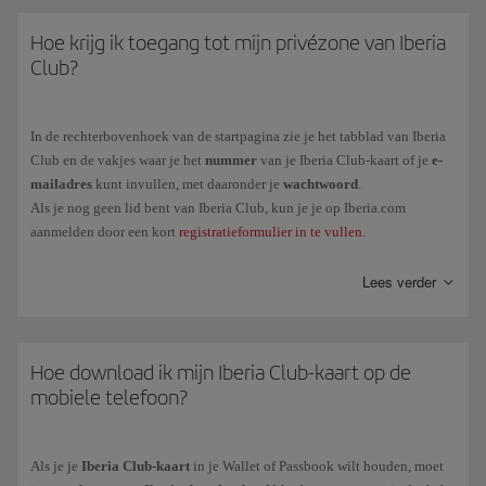
Hoe krijg ik toegang tot mijn privézone van Iberia
Club?
In de rechterbovenhoek van de startpagina zie je het tabblad van Iberia
Club en de vakjes waar je het
nummer
van je Iberia Club-kaart of je
e-
mailadres
kunt invullen, met daaronder je
wachtwoord
.
Als je nog geen lid bent van Iberia Club, kun je je op Iberia.com
aanmelden door een kort
registratieformulier in te vullen
.
Ook kun je op datzelfde tabblad je Iberia Club-profiel aan je social
Lees verder
media (Facebook en Linkedin) koppelen.
Hoe download ik mijn Iberia Club-kaart op de
mobiele telefoon?
Als je je
Iberia Club-kaart
in je Wallet of Passbook wilt houden, moet