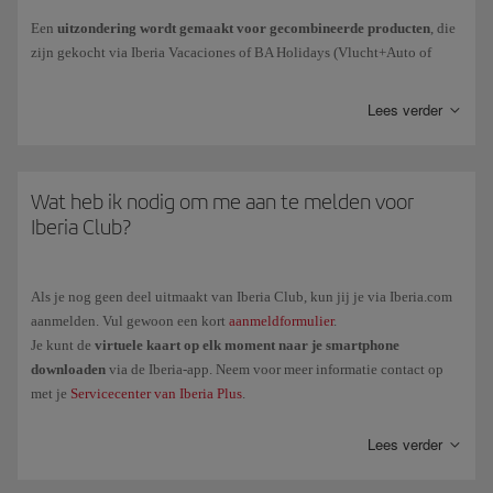
het winnen als voor deelname).
Een
uitzondering wordt gemaakt voor gecombineerde producten
, die
zijn gekocht via Iberia Vacaciones of BA Holidays (Vlucht+Auto of
Geschonken
Avios als compensatie voor incidenten.
Vlucht+Hotel vakantiepakketten): de persoon die de aankoop van het
pakket doet, krijgt alle Elite Punten die bij deze aankoop horen (1 Elite
Lees verder
Avios gekregen
via vluchten
(hoe je Elite Punten verdient op
Punt voor elke 10 verkregen Avios). Deze Elite Punten zijn alleen
vluchten rechtstreeks door uitgaven).
gekoppeld aan de aankoop van het vakantiepakket.
De Elite Punten en de Avios die bij de vlucht horen, worden door elke
passagier afzonderlijk gespaard.
Wat heb ik nodig om me aan te melden voor
Vergeet niet dat het krijgen van Elite Punten voor de aankoop van
Iberia Club?
tickets en aanvullende diensten bij Iberia of een van de
luchtvaartmaatschappijen die bij het programma zijn aangesloten, hun
eigen regels hebben. Het beleid voor het verkrijgen van Elite Punten
Als je nog geen deel uitmaakt van Iberia Club, kun jij je via Iberia.com
voor gespaarde Avios is alleen van toepassing op gedane aankopen via
aanmelden. Vul gewoon een kort
aanmeldformulier
.
de merken die aan het programma zijn gekoppeld.
Je kunt de
virtuele kaart op elk moment naar je smartphone
downloaden
via de Iberia-app. Neem voor meer informatie contact op
met je
Servicecenter van Iberia Plus
.
Lees verder