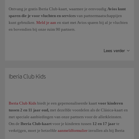
Als
je Iberia Club-niveau
verandert, moet je je nieuwe kaart
Ontvang je gratis Iberia Club-kaart, waarmee je eenvoudig
Avios kunt
nogmaals downloaden door naar je profiel in onze app te gaan.
sparen die je voor vluchten en services
van partnermaatschappijen
kunt gebruiken.
Meld je aan
en start met Avios sparen bij al je vluchten
en bovendien bij onze ruim 90 partners.
Spaar
Punten Elite
door te vliegen met de Iberia Groep, Vueling en
maatschappijen van de oneworld alliantie en je krijgt
toegang tot de
Lees verder
hogere niveaus
van Iberia Club om van nog meer en exclusieve
voordelen te genieten:
Clásica
Iberia Club Kids
Plata
Oro
Iberia Club Kids
Platino
biedt je een gepersonaliseerde kaart
voor kinderen
tussen 2 en 11 jaar oud,
met dezelfde voordelen als de Clásica-kaart en
Platino Prime
met speciale aanbiedingen van onze partners voor de allerkleinsten.
Inifinita
Om de
Iberia Club-kaart
voor je kinderen tussen
12 en 17 jaar
te
verkrijgen, moet je hetzelfde
aanmeldformulier
invullen als bij Iberia
Infinita Prime
Club Kids (noodzakelijk omdat ze minderjarig zijn).