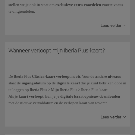
stellen we je ook in staat om
exclusieve extra voordelen
voor niveaus
te ontgrendelen.
Ze worden van 1 april van het lopende jaar t/m 31 maart van het
volgende jaar geteld. De tijdens deze periode gespaarde EP, bepalen je
Lees verder
Iberia Club-niveau.
Je krijgt Elite Punten op de volgende manieren:
Wanneer verloopt mijn Iberia Plus-kaart?
Per
uitgegeven euro aan vluchten
van de Iberia Groep en
luchtvaartmaatschappijen gekoppeld aan het programma. Meer
informatie over het
sparen van Elite Punten op vluchten
.
De
Iberia Plus
Clásica-kaart verloopt nooit
. Voor de
andere niveaus
Voor
aankopen die zijn gedaan met creditcards
van onze financiële
staat de
ingangsdatum
op de
digitale kaart
die je kunt bekijken door in
partners. Meer informatie over onze
financiële partners
.
te loggen op Iberia Plus > Mijn Iberia Plus > Iberia Plus-kaart.
In je dagelijks leven, via meer dan
90 merken die aan het programma
Als je
kaart verloopt,
kun je je
digitale kaart opnieuw downloaden
gekoppeld zijn
van het programma.
met de nieuwe vervaldatum en de verlopen kaart van tevoren
verwijderen.
Lees verder
Je kunt je gespaarde Elite Punten bekijken in je privéomgeving Mijn
Als onderdeel van ons doel om klimaatneutraal te worden,
zijn al onze
Iberia Club > Avios
kaarten digitaal.
Zo vermijden we het gebruik van plastic en kun je de
De Elite Punten
kunnen niet worden gekocht, geschonken of
kaart meteen op je mobiele apparaat ophalen.