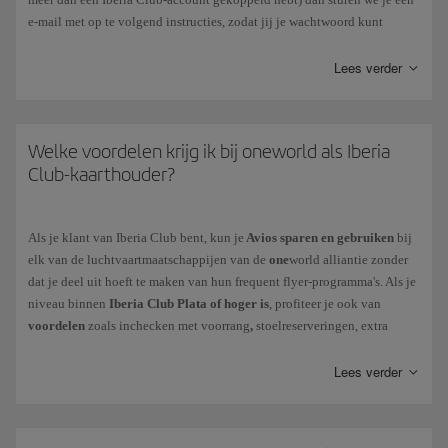
e-mail met op te volgend instructies, zodat jij je wachtwoord kunt
resetten. Vergeet niet dat jij het wachtwoord binnen 3 uur moet wijzigen
en dat je het beste vooraf de geschiedenis en de wachtwoorden van je
Lees verder
browser voor Iberia.com kunt wissen.
Indien je een
Verlopen wachtwoord
hebt, moet je de stappen volgen die
het systeem bij het invoeren ervan aangeeft. Denk eraan dat je een ander
Welke voordelen krijg ik bij oneworld als Iberia
wachtwoord moet kiezen. Je kunt het naar eigen keuze wijzigen onder
Club-kaarthouder?
Mijn profiel > Instellingen van je account > Beveiliging en inloggen.
Als er zich een
blokkering van je account
heeft voorgedaan, graag
Als je klant van Iberia Club bent, kun je
Avios sparen en gebruiken
bij
contact met ons opnemen via dit
formulier
.
elk van de luchtvaartmaatschappijen van de
one
world alliantie zonder
dat je deel uit hoeft te maken van hun frequent flyer-programma's. Als je
De Iberia Club-kaart hoeft niet opnieuw te worden geactiveerd, zelfs niet
niveau binnen
Iberia Club Plata of hoger is
, profiteer je ook van
in perioden van inactiviteit.
voordelen
zoals inchecken met voorrang
,
stoelreserveringen, extra
bagage of voorrang op wachtlijsten. Ontdek welk niveau overeenkomt
met je Iberia Club en controleer
je voordelen
door met andere
Lees verder
maatschappijen van
one
world te vliegen.