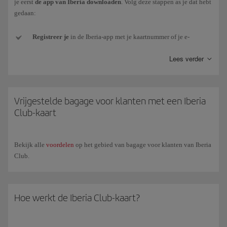
je eerst
de app van Iberia downloaden
. Volg deze stappen as je dat hebt
gedaan:
Registreer je
in de Iberia-app met je kaartnummer of je e-
mailadres met wachtwoord (als je het wachtwoord niet hebt of het
Lees verder
niet meer weet, kunnen we een nieuw wachtwoord naar je e-mail
sturen).
Ga na het
inloggen
naar “Mijn Iberia Club (in de hoek
Vrijgestelde bagage voor klanten met een Iberia
rechtsboven).
Club-kaart
Ga
naar
Kaart downloaden
, net onder de afbeelding en deze
wordt toegevoegd
aan je smartphone. Houd er rekening mee dat
Bekijk alle
voordelen
op het gebied van bagage voor klanten van Iberia
het voor
Android
een
applicatie
moet hebben geïnstalleerd die
Club.
pkpass-bestanden opslaat
.
Je kunt
de Iberia-app
nu verlaten
en
de
Wallet-app
(of
Hoe werkt de Iberia Club-kaart?
geïnstalleerde app) openen zodat je de kaart aan elke partner kunt
laten zien die de QR-code kan lezen.