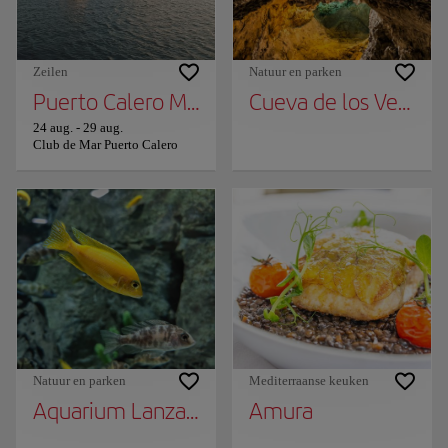
Zeilen
Natuur en parken
Puerto Calero Marina52 Super Series Zeilw
Cueva de los Verdes
24 aug.
-
29 aug.
Club de Mar Puerto Calero
Natuur en parken
Mediterraanse keuken
Aquarium Lanzarote
Amura