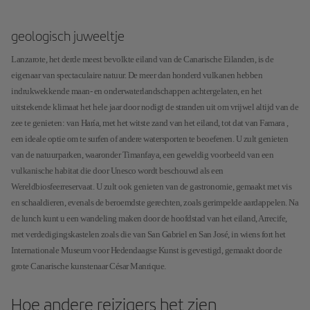
geologisch juweeltje
Lanzarote, het derde meest bevolkte eiland van de Canarische Eilanden, is de
eigenaar van spectaculaire natuur. De meer dan honderd vulkanen hebben
indrukwekkende maan- en onderwaterlandschappen achtergelaten, en het
uitstekende klimaat het hele jaar door nodigt de stranden uit om vrijwel altijd van de
zee te genieten: van Haría, met het witste zand van het eiland, tot dat van Famara ,
een ideale optie om te surfen of andere watersporten te beoefenen. U zult genieten
van de natuurparken, waaronder Timanfaya, een geweldig voorbeeld van een
vulkanische habitat die door Unesco wordt beschouwd als een
Wereldbiosfeerreservaat. U zult ook genieten van de gastronomie, gemaakt met vis
en schaaldieren, evenals de beroemdste gerechten, zoals gerimpelde aardappelen. Na
de lunch kunt u een wandeling maken door de hoofdstad van het eiland, Arrecife,
met verdedigingskastelen zoals die van San Gabriel en San José, in wiens fort het
Internationale Museum voor Hedendaagse Kunst is gevestigd, gemaakt door de
grote Canarische kunstenaar César Manrique.
Hoe andere reizigers het zien