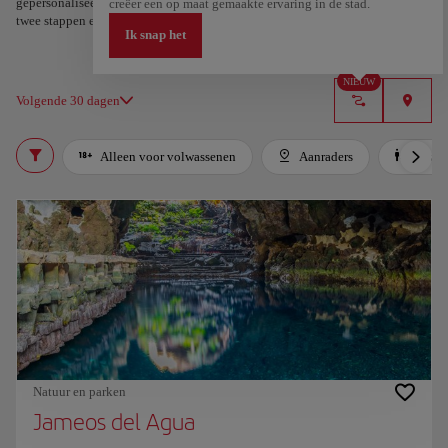
gepersonaliseerde route op basis van je interesses en reisduur – in slechts
creëer een op maat gemaakte ervaring in de stad.
twee stappen en te downloaden in Google Maps.
Ik snap het
NIEUW
Volgende 30 dagen
Alleen voor volwassenen
Aanraders
Voor 
Natuur en parken
Jameos del Agua