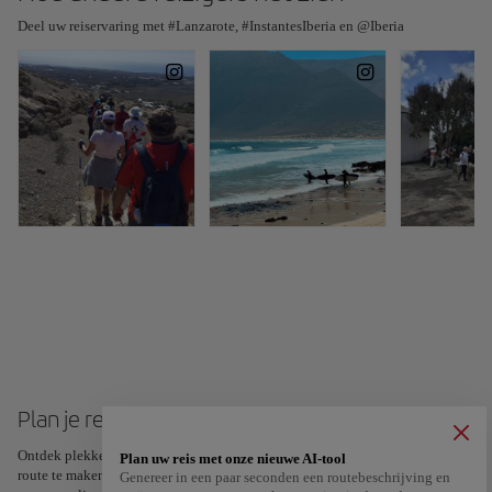
Deel uw reiservaring met #Lanzarote, #InstantesIberia en @Iberia
Plan je reis naar Lanzarote
Ontdek plekken en ervaringen en markeer je favorieten met een hart om je
Plan uw reis met onze nieuwe AI-tool
route te maken en te delen. Op zoek naar meer inspiratie? Ontvang een
Genereer in een paar seconden een routebeschrijving en