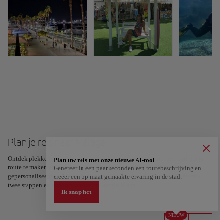
Plan je reis naar Málaga
Ontdek plekken en ervaringen en markeer je favorieten met een hart om je
Plan uw reis met onze nieuwe AI-tool
route te maken en te delen. Op zoek naar meer inspiratie? Ontvang een
Genereer in een paar seconden een routebeschrijving en
gepersonaliseerde route op basis van je interesses en reisduur – in slechts
creëer een op maat gemaakte ervaring in de stad.
twee stappen en te downloaden in Google Maps.
Ik snap het
NIEUW