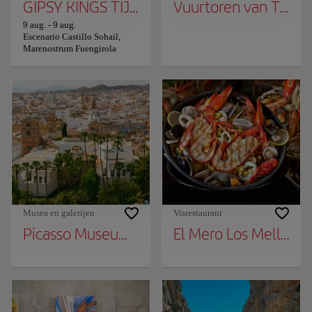
GIPSY KINGS TIJDENS EEN CONCERT
Vuurtoren van Torrox
9 aug.
-
9 aug.
Escenario Castillo Sohail,
Marenostrum Fuengirola
Musea en galerijen
Visrestaurant
Picasso Museum Málaga
El Mero Los Mellizos