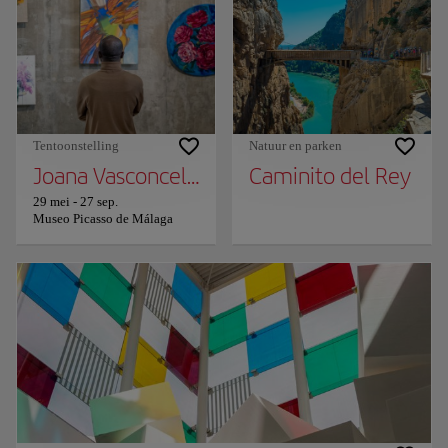
Tentoonstelling
Natuur en parken
Joana Vasconcelos / Transfiguratie
Caminito del Rey
29 mei
-
27 sep.
Museo Picasso de Málaga