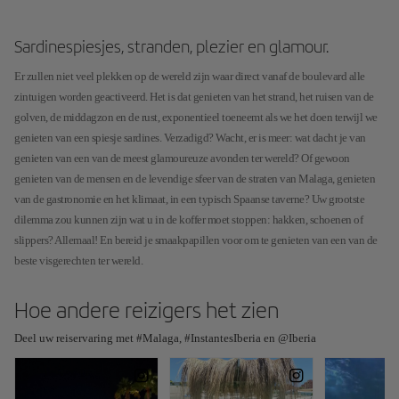
Sardinespiesjes, stranden, plezier en glamour.
Er zullen niet veel plekken op de wereld zijn waar direct vanaf de boulevard alle
zintuigen worden geactiveerd. Het is dat genieten van het strand, het ruisen van de
golven, de middagzon en de rust, exponentieel toeneemt als we het doen terwijl we
genieten van een spiesje sardines. Verzadigd? Wacht, er is meer: wat dacht je van
genieten van een van de meest glamoureuze avonden ter wereld? Of gewoon
genieten van de mensen en de levendige sfeer van de straten van Malaga, genieten
van de gastronomie en het klimaat, in een typisch Spaanse taverne? Uw grootste
dilemma zou kunnen zijn wat u in de koffer moet stoppen: hakken, schoenen of
slippers? Allemaal! En bereid je smaakpapillen voor om te genieten van een van de
beste visgerechten ter wereld.
Hoe andere reizigers het zien
Deel uw reiservaring met #Malaga, #InstantesIberia en @Iberia