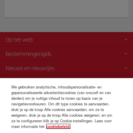
Op het web
Bestemmingengids
Nieuws en nieuwtjes
Vervoersvoorwaarden
We gebruiken analytische, inhoudspersonalisatie- en
gepersonaliseerde advertentiecookies (van onszelf en van
Telefonische verkoop
derden) om je nuttige inhoud te tonen op basis van je
+31 0 20 796 0087
navigatievoorkeuren. Om dit type cookies te aanvaarden,
druk je op de knop Alle cookies aanvaarden; om ze te
Totale kosten 0,35€/gesprek
weigeren, druk je op de knop Alle cookies weigeren; en om
24 uur van maandag t/m zondag (Spaans en Engels).
ze te configureren klik je op Cookie-instellingen. Lees voor
meer informatie het
cookiebeleid.