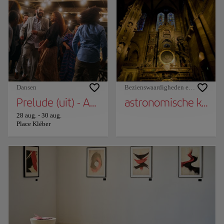
Dansen
Bezienswaardigheden en monument
Prelude (uit) - Accrorap Company – Kader A
astronomische klok
28 aug.
-
30 aug.
Place Kléber