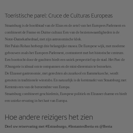
Toeristische parel: Cruce de Culturas Europeas
Straatsburg is de hoofdstad van de Elzas en de zetel van het Europees Parlement en
combineert de Franse en Duitse cultuur. Een van de bezienswaardigheden is de
Notre-Damekathedraal, met zijn astronomische klok.
Het Palais Rohan herbergt drie belangrijke musea. De Europese wijk, met moderne
gebouwen zoals het Europees Parlement, contrasteert met het historische centrum.
Een boottocht door de grachten biedt een uniek perspectief op de stad. Het Parc de
l'Orangerie is ideaal om te ontspannen en de mini-dierentuin te bezoeken.
De Elzasser gastronomie, met gerechten als zuurkool en flammekueche, wordt
genoten in traditionele winstubs. En natuurlijk is de kerstmarkt van Straatsburg met
Kerstmis een van de beroemdste van Europa.
Straatsburg combineert geschiedenis, Europese politiek en Elzasser charme en biedt
een unieke ervaring in het hart van Europa.
Hoe andere reizigers het zien
Deel uw reiservaring met #Estrasburgo, #InstantesIberia en @Iberia