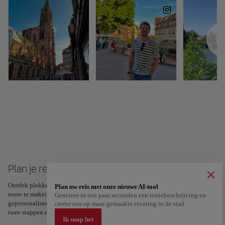
Plan je reis naar Straatsburg
Ontdek plekken en ervaringen en markeer je favorieten met een hart om je
Plan uw reis met onze nieuwe AI-tool
route te maken en te delen. Op zoek naar meer inspiratie? Ontvang een
Genereer in een paar seconden een routebeschrijving en
gepersonaliseerde route op basis van je interesses en reisduur – in slechts
creëer een op maat gemaakte ervaring in de stad.
twee stappen en te downloaden in Google Maps.
Ik snap het