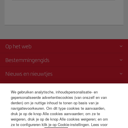
Op het web
Bestemmingengids
Nieuws en nieuwtjes
Vervoersvoorwaarden
We gebruiken analytische, inhoudspersonalisatie- en
gepersonaliseerde advertentiecookies (van onszelf en van
Telefonische verkoop
derden) om je nuttige inhoud te tonen op basis van je
+31 0 20 796 0087
navigatievoorkeuren. Om dit type cookies te aanvaarden,
druk je op de knop Alle cookies aanvaarden; om ze te
Totale kosten 0,35€/gesprek
weigeren, druk je op de knop Alle cookies weigeren; en om
24 uur van maandag t/m zondag (Spaans en Engels).
ze te configureren klik je op Cookie-instellingen. Lees voor