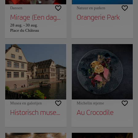
Dansen
Natuur en parken
Mirage (Een dag van viering) - Dyptik Comp
Orangerie Park
28 aug.
-
30 aug.
Place du Château
Musea en galerijen
Michelin stjerne
Historisch museum van de stad Straatsburg
Au Crocodile