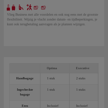
Vlieg Business met alle voordelen en ook nog eens met de grootste
flexibiliteit. Wijzig je vlucht zonder datum- en tijdbeperkingen, je
kunt ook terugbetaling aanvragen als je plannen wijzigen.
Optima
Executive
Co
Handbagage
1 stuk
2 stuks
1 
Ingecheckte
1 stuk
1 stuks
2 
bagage
Eten
Inclusief
Inclusief
In