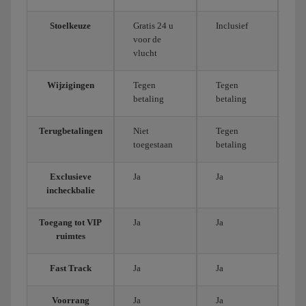
Stoelkeuze
Gratis 24 u
Inclusief
In
voor de
vlucht
Wijzigingen
Tegen
Tegen
Ee
betaling
betaling
wi
Terugbetalingen
Niet
Tegen
Te
toegestaan
betaling
Exclusieve
Ja
Ja
Ja
incheckbalie
Toegang tot VIP
Ja
Ja
Ja
ruimtes
Fast Track
Ja
Ja
Ja
Voorrang
Ja
Ja
Ja