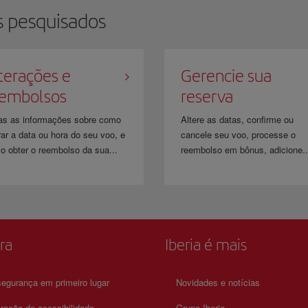
s pesquisados
terações e
Gerencie sua
eembolsos
reserva
as as informações sobre como
Altere as datas, confirme ou
rar a data ou hora do seu voo, e
cancele seu voo, processe o
o obter o reembolso da sua...
reembolso em bônus, adicione..
​ ​
ra
Iberia é mais
egurança em primeiro lugar
Novidades e notícias
ração de acessibilidade
Grupo Iberia