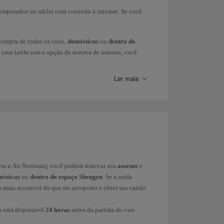
mputador ou tablet com conexão à internet. Se você
compra de todos os voos,
domésticos
ou
dentro do
u uma tarifa sem a opção de reserva de assento, você
 obter o seu cartão de embarque ou esperar até 24
Ler mais
só está disponível
24 horas
antes da partida do voo.
 balcão de check-in antes de acessar o ponto de
utros aeroportos não fazem check-in online, portanto
serviço de check-in é gratuito em qualquer aeroporto.
ada do voo (90 minutos em Lagos, San José e 180
ess e Air Nostrum), você poderá reservar seu
assento
e
mésticas
ou
dentro do espaço Shengen
. Se a tarifa
 mais acessível do que no aeroporto e obter seu cartão
 está disponível
24 horas
antes da partida do voo.
o localizador e o sobrenome do passageiro, como ele