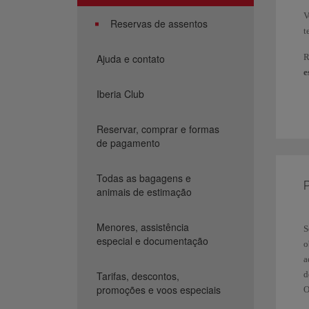
V
Reservas de assentos
t
Ajuda e contato
R
e
p
Iberia Club
h
O
Reservar, comprar e formas
de pagamento
S
v
v
Todas as bagagens e
P
animais de estimação
V
m
Menores, assistência
S
especial e documentação
F
o
a
1
Tarifas, descontos,
d
promoções e voos especiais
O
C