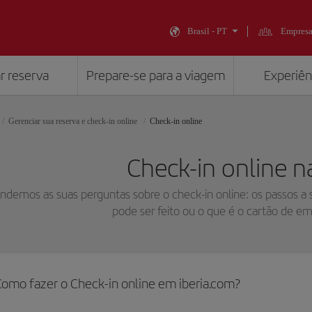
Brasil - PT
Empresa
r reserva
Prepare-se para a viagem
Experiênc
Gerenciar sua reserva e check-in online
Check-in online
Check-in online na
demos as suas perguntas sobre o check-in online: os passos a se
pode ser feito ou o que é o cartão de em
Como fazer o Check-in online em iberia.com?