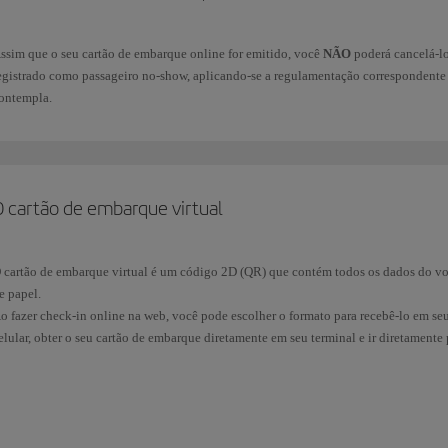
ssim que o seu cartão de embarque online for emitido, você
NÃO
poderá cancelá-lo
egistrado como passageiro no-show, aplicando-se a regulamentação correspondente 
ontempla.
O cartão de embarque virtual
 cartão de embarque virtual é um código 2D (QR) que contém todos os dados do voo
e papel.
o fazer check-in online na web, você pode escolher o formato para recebê-lo em se
elular, obter o seu cartão de embarque diretamente em seu terminal e ir diretamente
uando for fazer o check-in, aproxime seu dispositivo do leitor de cartão de embarqu
magem 2D. Aguarde alguns segundos até que a identificação seja feita.
ocê poderá utilizar o cartão de embarque no seu dispositivo móvel no balcão de che