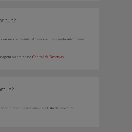
or que?
eck-in não permitido. Aparecerá uma janela informando
passagem ou em nossa
Central de Reservas
.
arque?
 condicionado à resolução da lista de espera no