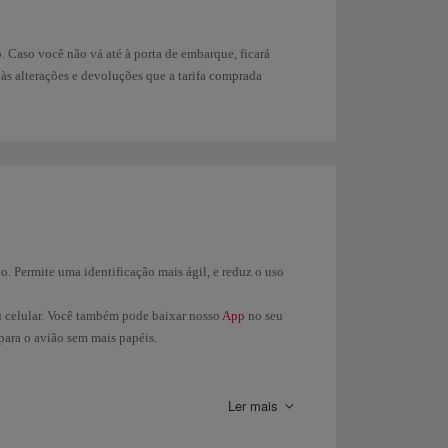
. Caso você não vá até à porta de embarque, ficará
às alterações e devoluções que a tarifa comprada
. Permite uma identificação mais ágil, e reduz o uso
u celular. Você também pode baixar nosso
App
no seu
 para o avião sem mais papéis.
e móvel, certificando-se de que a tela mostre a
Ler mais
ck-in, no controle de segurança e ao embarcar.