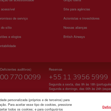
a acessível
Site para agências
romisso de serviço
Acionistas e investidores
do sítio
Nossas alianças
tões e elogios
British Airways
ntabilidade
Deficientes auditivos)
Reservas
00 770 0099
+55 11 3956 5999
Segunda a sexta, das 9h às 18h (português
Segunda a domingo, das 00h às 24h (espan
Agência Nacional de Aviação Civil - Brasil
ade personalizada (próprios e de terceiros) para
ção. Para aceitar esse tipo de cookies, pressione
Defin
jeitar todos os cookies; e para configurá-los