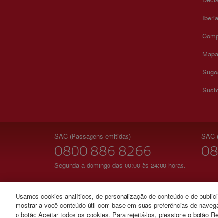
Iberi
Comp
Mapa 
Suges
Suste
SAC (Passagens emitidas)
SAC (
0800 886 8266
08
Segunda a domingo das 00:00 às 24:00 horas.
Usamos cookies analíticos, de personalização de conteúdo e de publicid
mostrar a você conteúdo útil com base em suas preferências de navega
© Iberia 2026
o botão Aceitar todos os cookies. Para rejeitá-los, pressione o botão Re