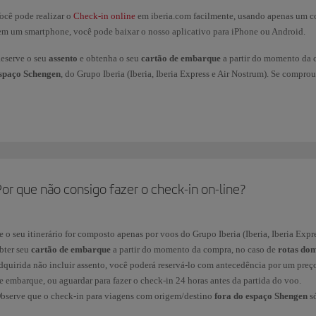
ocê pode realizar o
Check-in online
em iberia.com facilmente, usando apenas um co
em um smartphone, você pode baixar o nosso aplicativo para iPhone ou Android.
eserve o seu
assento
e obtenha o seu
cartão de embarque
a partir do momento da 
spaço Schengen
, do Grupo Iberia (Iberia, Iberia Express e Air Nostrum). Se compro
ode reservá-lo com antecedência por um preço mais acessível do que no aeroporto e
oras antes da partida do seu voo para fazer o check-in.
bserve que o
check-in para viagens com origem/destino fora do espaço Shengen
e você estiver viajando de Marrocos, Egito, Maldivas e Albânia, deverá passar pelo
erificação de segurança, mesmo que já tenha feito o check-in online. No entanto, o
ocê precisará obter seu cartão de embarque diretamente lá. Lembre-se de que nosso 
or que não consigo fazer o check-in on-line?
ocê pode obter seu cartão de embarque on-line até
1 hora antes da partida
program
inutos em Caracas).
e o seu itinerário for composto apenas por voos do Grupo Iberia (Iberia, Iberia Expr
aça o check-in on-line seguindo estes passos:
bter seu
cartão de embarque
a partir do momento da compra, no caso de
rotas do
dquirida não incluir assento, você poderá reservá-lo com antecedência por um preço
.
Escolha uma das duas opções de pesquisa.
e embarque, ou aguardar para fazer o check-in 24 horas antes da partida do voo.
bserve que o check-in para viagens com origem/destino
fora do espaço Shengen
só
ódigo de reserva ou número do bilhete. Você deve informar o
Código de reserva
ou 