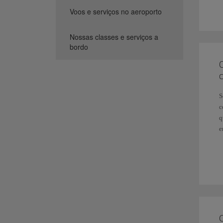
a
V
Voos e serviços no aeroporto
A
Nossas classes e serviços a
2
bordo
E
c
a
c
e
S
3
c
V
q
v
e
v
M
L
p
S
e
o