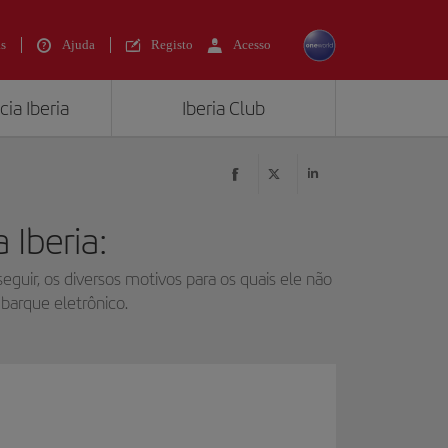
s
Ajuda
Registo
Acesso
ia Iberia
Iberia Club
 Iberia:
guir, os diversos motivos para os quais ele não
barque eletrônico.