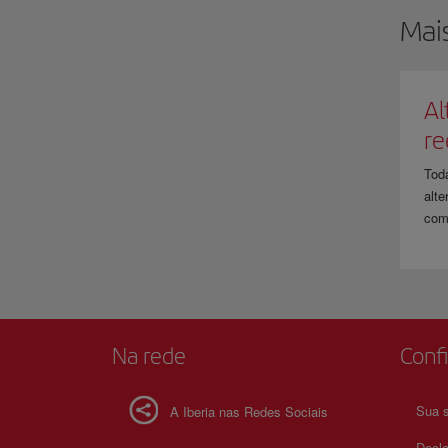
Mai
Al
r
Tod
alte
com
Na rede
Confi
Sua s
A Iberia nas Redes Sociais
Decla