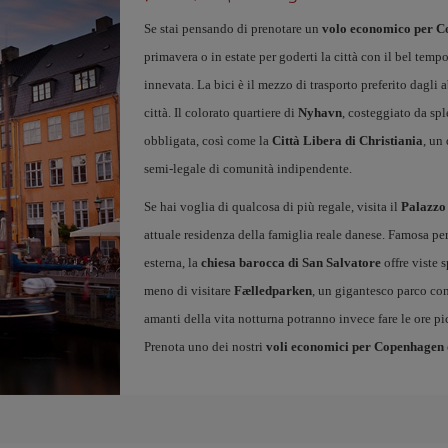
Se stai pensando di prenotare un
volo economico per 
primavera o in estate per goderti la città con il bel tem
innevata. La bici è il mezzo di trasporto preferito dagli 
città. Il colorato quartiere di
Nyhavn
, costeggiato da spl
obbligata, così come la
Città Libera di Christiania
, un
semi-legale di comunità indipendente.
Se hai voglia di qualcosa di più regale, visita il
Palazzo
attuale residenza della famiglia reale danese. Famosa per 
esterna, la
chiesa barocca di San Salvatore
offre viste s
meno di visitare
Fælledparken
, un gigantesco parco con
amanti della vita notturna potranno invece fare le ore pi
Prenota uno dei nostri
voli economici per Copenhagen