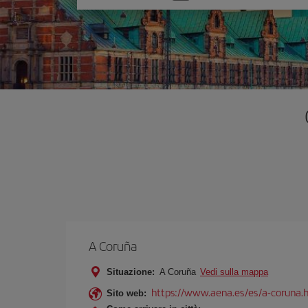
un'opzione
A Coruña
Situazione:
A Coruña
Vedi sulla mappa
https://www.aena.es/es/a-coruna.
Sito web: