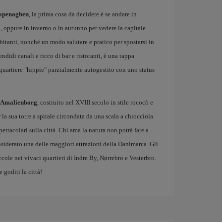
Copenaghen
, la prima cosa da decidere è se andare in
po, oppure in inverno o in autunno per vedere la capitale
abitanti, nonché un modo salutare e pratico per spostarsi in
endidi canali e ricco di bar e ristoranti, è una tappa
 quartiere "hippie" parzialmente autogestito con uno status
 Amalienborg
, costruito nel XVIII secolo in stile rococò e
la sua torre a spirale circondata da una scala a chiocciola
pettacolari sulla città. Chi ama la natura non potrà fare a
siderato una delle maggiori attrazioni della Danimarca. Gli
ccole nei vivaci quartieri di Indre By, Nørrebro e Vesterbro.
e goditi la città!