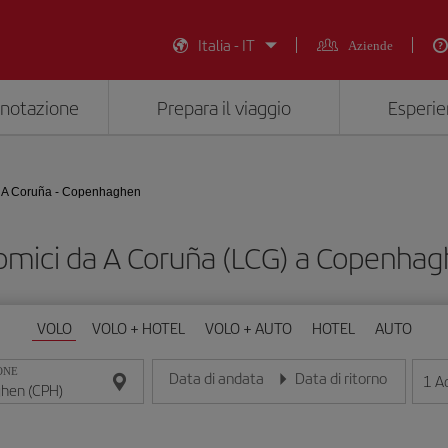
Italia - IT
Aziende
enotazione
Prepara il viaggio
Esperie
A Coruña - Copenhaghen
omici da A Coruña (LCG) a Copenha
VOLO
VOLO + HOTEL
VOLO + AUTO
HOTEL
AUTO
ONE
Data di andata
Data di ritorno
1
Ad
Inserisci la data nel formato giorno/mese/anno
Inserisci la data nel formato