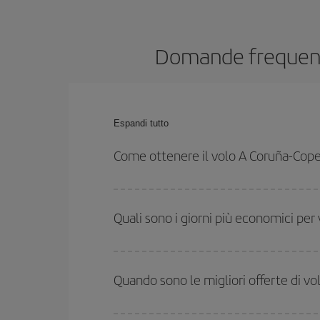
Domande frequenti
Espandi tutto
Come ottenere il volo A Coruña-Co
Puoi risparmiare sul biglietto aereo A Coruña-Copenh
date e agli orari di andata e ritorno.
Quali sono i giorni più economici pe
Per sapere in quali giorni i voli sono più convenien
date hai in mente di viaggiare. Ti mostreremo i vo
Quando sono le migliori offerte di 
l'offerta migliore. Inoltre, cerca tra le diverse opz