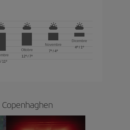
Dicembre
Novembre
4º
/
1º
Ottobre
7º
/
4º
embre
12º
/
7º
/
11º
i a Copenhaghen