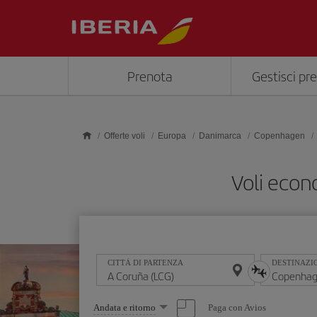
Skip to main content
Prenota
Gestisci pr
Offerte voli
Europa
Danimarca
Copenhagen
Voli econ
CITTÀ DI PARTENZA
DESTINAZI
Seleziona
Paga con Avios
Andata e ritorno