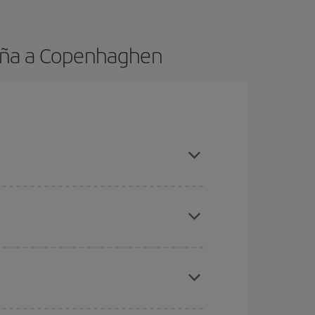
ruña a Copenhaghen
 anticipo e hai una certa flessibilità rispetto alle
a da dove stai volando, dove vuoi andare e in quali
icini
, sia andata che ritorno, per aiutarti a trovare
ncora di più sul prezzo del biglietto.