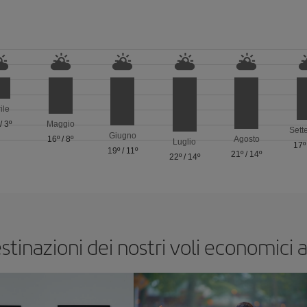
ile
/
3º
Maggio
Sett
Giugno
16º
/
8º
Agosto
Luglio
17º
19º
/
11º
21º
/
14º
22º
/
14º
estinazioni dei nostri voli economic