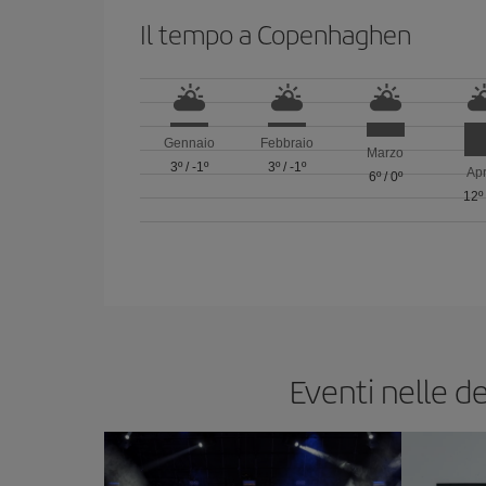
Il tempo a Copenhaghen
Gennaio
Febbraio
Marzo
3º
/
-1º
3º
/
-1º
Apr
6º
/
0º
12º
Eventi nelle d