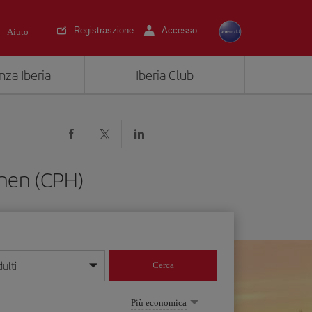
Registraszione
Accesso
Aiuto
nza Iberia
Iberia Club
ghen (CPH)
ulti
Cerca
 giorno/mese/anno
Più economica