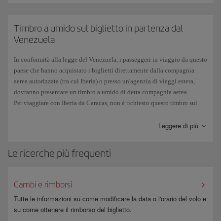
Se sei stato a
Cuba dopo il 12 gennaio 2021
e quindi hai un timbro
cubano sul passaporto, non potrai ottenere l'ESTA e dovrai
Timbro a umido sul biglietto in partenza dal
richiedere
un visto
B1 o B2 presso il Consolato Generale o la Sezione Consolare
Venezuela
dell'Ambasciata degli Stati Uniti nel tuo luogo di residenza.
In conformità alla legge del Venezuela, i passeggeri in viaggio da questo
Il numero di
passaporto spagnolo
è composto da nove caratteri,
tre
paese che hanno acquistato i biglietti direttamente dalla compagnia
lettere
seguite da
sei cifre
. A causa del carattere tipografico del
aerea autorizzata (tra cui Iberia) o presso un'agenzia di viaggi estera,
passaporto, a volte il numero 0 (zero) potrebbe essere confuso con la
dovranno presentare un timbro a umido di detta compagnia aerea.
lettera O e viceversa. Assicurati di inserire correttamente tutti i caratteri
Per viaggiare con Iberia da Caracas, non è richiesto questo timbro sul
durante la compilazione dell'ESTA.
biglietto.
Leggere di più
Le ricerche più frequenti
Cambi e rimborsi
Tutte le informazioni su come modificare la data o l'orario del volo e
su come ottenere il rimborso del biglietto.