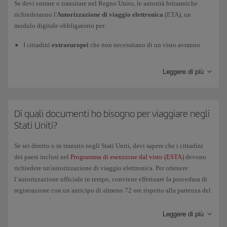
Se devi entrare o transitare nel Regno Unito, le autorità britanniche
richiederanno l'
Autorizzazione di viaggio elettronica
(ETA), un
Per maggiori informazioni, visita la pagina ufficiale dell'Unione
modulo digitale obbligatorio per:
Europea:
Entry/Exit System (EES)
e del
Ministero degli Interni
.
I cittadini
extraeuropei
che non necessitano di un visto avranno
bisogno di una ETA per viaggiare dall'
8 gennaio 2025
.
Leggere di più
I cittadini
europei
avranno bisogno di una ETA per viaggiare a
partire dal
2 aprile 2025
.
Di quali documenti ho bisogno per viaggiare negli
Ti raccomandiamo di presentare la richiesta con il massimo anticipo
Stati Uniti?
possibile. Per gestire l'
Autorizzazione di viaggio elettronica
(ETA) e
per maggiori informazioni, ti invitiamo a visitare la pagina
Se sei diretto o in transito negli Stati Uniti, devi sapere che i cittadini
GOV.UK/electronictravelauthorisation
.
dei paesi inclusi nel
Programma di esenzione dal visto (ESTA)
devono
richiedere un'autorizzazione di viaggio elettronica. Per ottenere
l’autorizzazione ufficiale in tempo, conviene effettuare la procedura di
registrazione con un anticipo di almeno 72 ore rispetto alla partenza del
volo. Ti raccomandiamo di portare una copia stampata
dell’autorizzazione insieme al resto della documentazione necessaria
Leggere di più
per il viaggio.