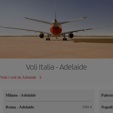
Voli Italia - Adelaide
Vedi i voli da Adelaide
Milano
-
Adelaide
Paler
Roma
-
Adelaide
Napol
1501 €