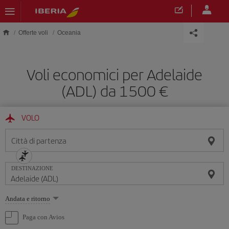
Skip to main content
Offerte voli
Oceania
Voli economici per Adelaide
(ADL) da 1500 €
VOLO
Città di partenza
DESTINAZIONE
Seleziona
Andata e ritorno
un'opzione
Paga con Avios