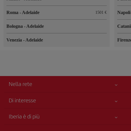
Roma
-
Adelaide
Napol
1501 €
Bologna
-
Adelaide
Catan
Venezia
-
Adelaide
Firen
Nella rete
Di interesse
Miglior Prezzo Garantito
Iberia è di più
La Sua sicurezza è una priorità
Novità e notizie
Accessibilità