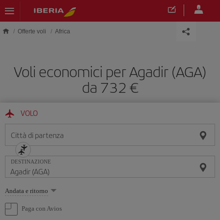
Skip to main content
Offerte voli
Africa
Voli economici per Agadir (AGA)
da 732 €
VOLO
Città di partenza
DESTINAZIONE
Seleziona
Andata e ritorno
un'opzione
Paga con Avios