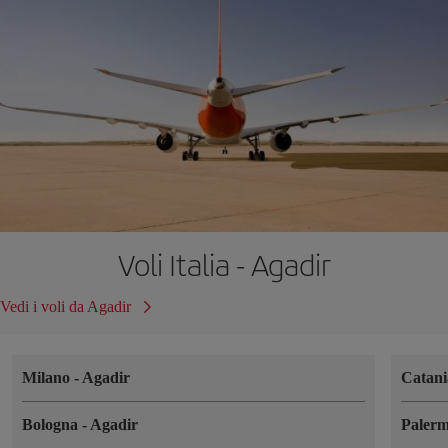
Voli Italia - Agadir
Vedi i voli da Agadir
Milano
-
Agadir
Catan
Bologna
-
Agadir
Paler