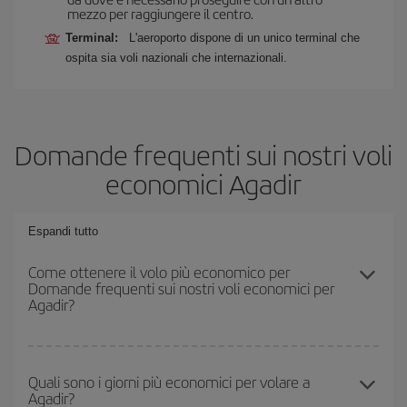
mezzo per raggiungere il centro.
Terminal:
L'aeroporto dispone di un unico terminal che
ospita sia voli nazionali che internazionali.
Domande frequenti sui nostri voli
economici Agadir
Espandi tutto
Come ottenere il volo più economico per
Domande frequenti sui nostri voli economici per
Agadir?
Puoi risparmiare sul biglietto aereo e ottenere il volo più
economico se eviti l'alta stagione, acquisti in anticipo e hai una
Quali sono i giorni più economici per volare a
Agadir?
certa flessibilità rispetto alle date e agli orari di andata e ritorno.