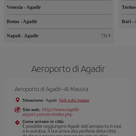
Venezia
-
Agadir
Torin
Roma
-
Agadir
Bari
-
Napoli
-
Agadir
732 €
Aeroporto di Agadir
Aeroporto di Agadir–Al Massira
Situazione:
Agadir
Vedi sulla mappa
http://www.agadir-
Sito web:
airport.com/en/index.php
Come arrivare in città:
È possibile raggiungere Agadir dall’aeroporto in taxi
o in autobus. Il bus arriva alla periferia della città,
da dove è necessario proseguire con un altro