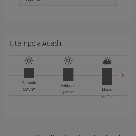
Il tempo a Agadir
Gennaio
Febbraio
15º
/
3º
Marzo
17º
/
4º
20º
/
6º