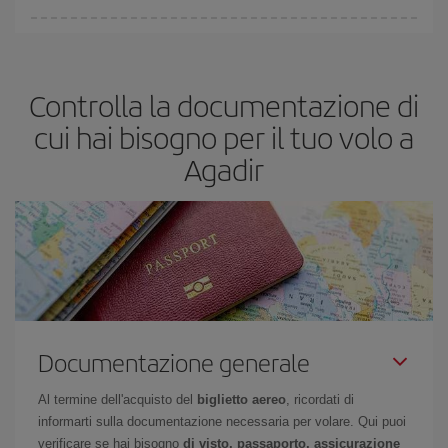
economici
.
In Iberia abbiamo diverse tariffe per garantirti il miglior prezzo in
base alle tue esigenze di viaggio. La tariffa base ti assicura il volo
più economico.
Controlla la documentazione di
cui hai bisogno per il tuo volo a
Agadir
Documentazione generale
Al termine dell'acquisto del
biglietto aereo
, ricordati di
informarti sulla documentazione necessaria per volare. Qui puoi
verificare se hai bisogno
di visto, passaporto, assicurazione