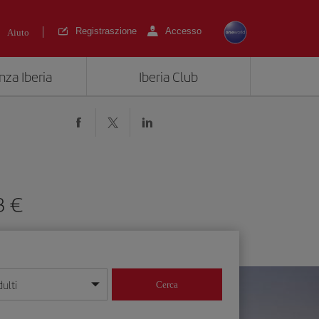
Registraszione
Accesso
Aiuto
nza Iberia
Iberia Club
3 €
ulti
Cerca
 giorno/mese/anno