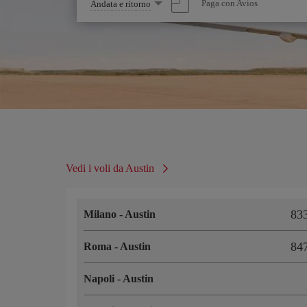
Seleziona
Paga con Avios
Andata e ritorno
un'opzione
Vedi i voli da Austin
83
Milano
-
Austin
84
Roma
-
Austin
Napoli
-
Austin