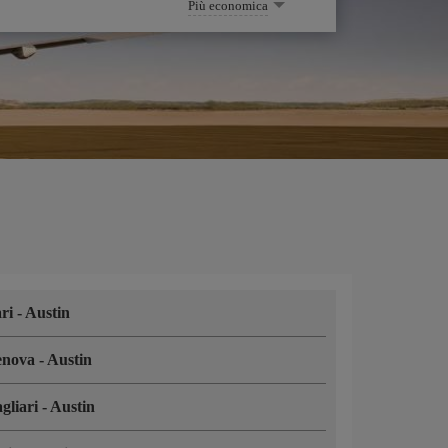
Più economica
ari
-
Austin
enova
-
Austin
gliari
-
Austin