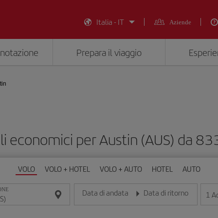
Italia - IT
Aziende
enotazione
Prepara il viaggio
Esperie
tin
li economici per Austin (AUS) da 83
VOLO
VOLO + HOTEL
VOLO + AUTO
HOTEL
AUTO
ONE
Data di andata
Data di ritorno
1
Ad
Inserisci la data nel formato giorno/mese/anno
Inserisci la data nel formato