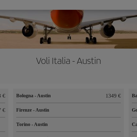
Voli Italia - Austin
3 €
1349 €
Bologna
-
Austin
B
7 €
Firenze
-
Austin
G
Torino
-
Austin
Ca