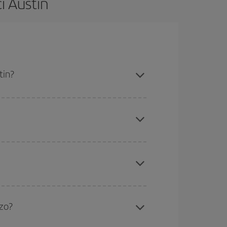
i Austin
tin?
ssibilità rispetto alle date e agli orari di andata e
rare: troverai sicuramente il volo più economico.
a da dove stai volando, dove vuoi andare e in quali
icini
, sia andata che ritorno, per aiutarti a trovare
ncora di più sul prezzo del biglietto.
ua e i periodi delle vacanze scolastiche sono
ù è probabile che i prezzi siano convenienti.
zzo?