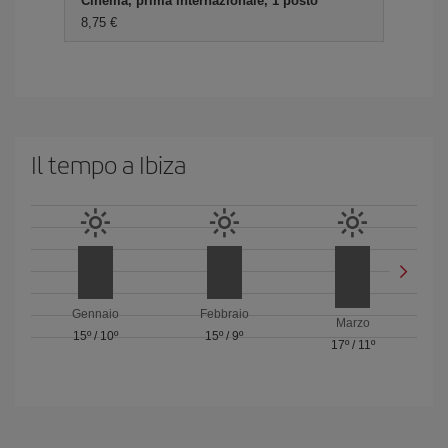
Cinema, prima internazionale, 1 posto
8,75 €
Il tempo a Ibiza
Gennaio
Febbraio
Marzo
15º
/
10º
15º
/
9º
17º
/
11º