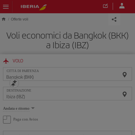
Skip to main content
Offerte voli
Voli economici da Bangkok (BKK)
a Ibiza (IBZ)
VOLO
CITTÀ DI PARTENZA
DESTINAZIONE
Seleziona
Andata e ritorno
un'opzione
Paga con Avios