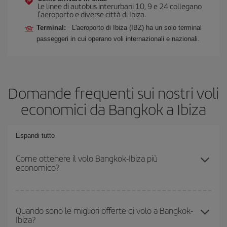
Le linee di autobus interurbani 10, 9 e 24 collegano
l'aeroporto e diverse città di Ibiza.
Terminal:
L'aeroporto di Ibiza (IBZ) ha un solo terminal
passeggeri in cui operano voli internazionali e nazionali.
Domande frequenti sui nostri voli
economici da Bangkok a Ibiza
Espandi tutto
Come ottenere il volo Bangkok-Ibiza più
economico?
Puoi risparmiare sul biglietto aereo Bangkok-Ibiza-dest e ottenere
il volo più economico se eviti l'alta stagione, acquisti in anticipo e
Quando sono le migliori offerte di volo a Bangkok-
Ibiza?
hai una certa flessibilità rispetto alle date e agli orari di andata e