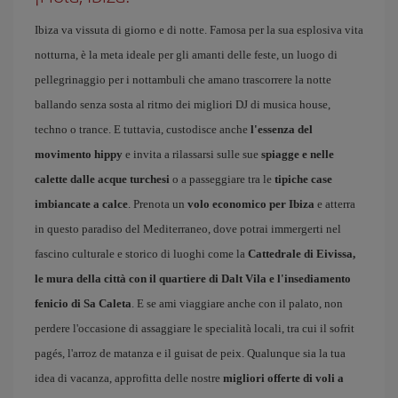
Ibiza va vissuta di giorno e di notte. Famosa per la sua esplosiva vita
notturna, è la meta ideale per gli amanti delle feste, un luogo di
pellegrinaggio per i nottambuli che amano trascorrere la notte
ballando senza sosta al ritmo dei migliori DJ di musica house,
techno o trance. E tuttavia, custodisce anche
l'essenza del
movimento hippy
e invita a rilassarsi sulle sue
spiagge e nelle
calette dalle acque turchesi
o a passeggiare tra le
tipiche case
imbiancate a calce
. Prenota un
volo economico per Ibiza
e atterra
in questo paradiso del Mediterraneo, dove potrai immergerti nel
fascino culturale e storico di luoghi come la
Cattedrale di Eivissa,
le mura della città con il quartiere di Dalt Vila e l'insediamento
fenicio di Sa Caleta
. E se ami viaggiare anche con il palato, non
perdere l'occasione di assaggiare le specialità locali, tra cui il sofrit
pagés, l'arroz de matanza e il guisat de peix. Qualunque sia la tua
idea di vacanza, approfitta delle nostre
migliori offerte di voli a