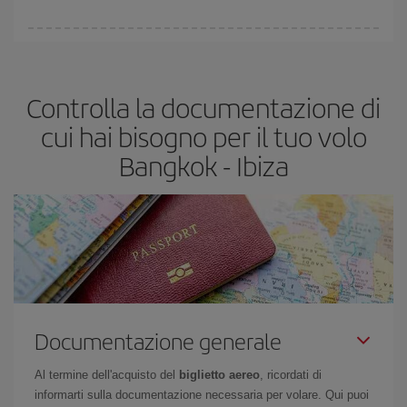
Puoi trovare voli economici in qualsiasi giorno della settimana. I
segreti per trovare i prezzi migliori sono
giocare d'anticipo ed
essere flessibili.
Normalmente
quanto prima
prenoti i tuoi
Controlla la documentazione di
biglietti aerei, tanto più saranno convenienti. Inoltre, se cerchi i
voli con una certa flessibilità di date e orari di viaggio, potrai
cui hai bisogno per il tuo volo
scegliere il prezzo più conveniente.
Bangkok - Ibiza
Documentazione generale
Al termine dell'acquisto del
biglietto aereo
, ricordati di
informarti sulla documentazione necessaria per volare. Qui puoi