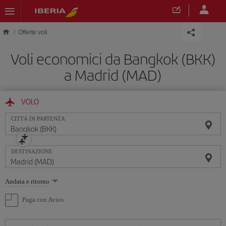
Skip to main content
Offerte voli
Voli economici da Bangkok (BKK)
a Madrid (MAD)
VOLO
CITTÀ DI PARTENZA
DESTINAZIONE
Seleziona
Andata e ritorno
un'opzione
Paga con Avios