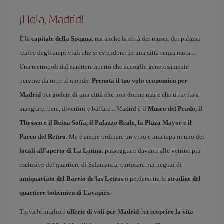
¡Hola, Madrid!
È la
capitale della Spagna
, ma anche la città dei musei, dei palazzi
reali e degli ampi viali che si estendono in una città senza mura...
Una metropoli dal carattere aperto che accoglie generosamente
persone da tutto il mondo.
Prenota il tuo volo economico per
Madrid
per godere di una città che non dorme mai e che ti invita a
mangiare, bere, divertirti e ballare... Madrid è il
Museo del Prado, il
Thyssen e il Reina Sofía, il Palazzo Reale, la Plaza Mayor e il
Parco del Retiro
. Ma è anche ordinare un vino e una tapa in uno dei
locali all'aperto di La Latina
, passeggiare davanti alle vetrine più
esclusive del quartiere di Salamanca, curiosare nei negozi di
antiquariato del Barrio de las Letras
o perdersi tra le
stradine del
quartiere bohémien di Lavapiés
.
Trova le migliori
offerte di voli per Madrid
per
scoprire la vita