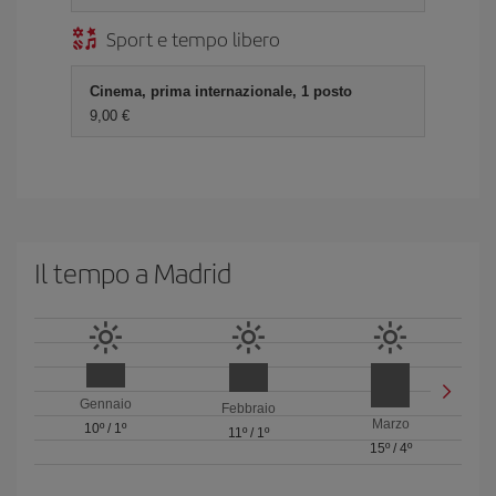
Sport e tempo libero
Cinema, prima internazionale, 1 posto
9,00 €
Il tempo a Madrid
Gennaio
Febbraio
Marzo
10º
/
1º
11º
/
1º
15º
/
4º