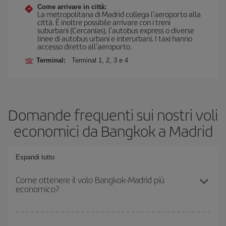
Come arrivare in città:
La metropolitana di Madrid collega l’aeroporto alla
città. È inoltre possibile arrivare con i treni
suburbani (Cercanías), l’autobus express o diverse
linee di autobus urbani e interurbani. I taxi hanno
accesso diretto all’aeroporto.
Terminal:
Terminal 1, 2, 3 e 4
Domande frequenti sui nostri voli
economici da Bangkok a Madrid
Espandi tutto
Come ottenere il volo Bangkok-Madrid più
economico?
Puoi risparmiare sul biglietto aereo Bangkok-Madrid-dest e