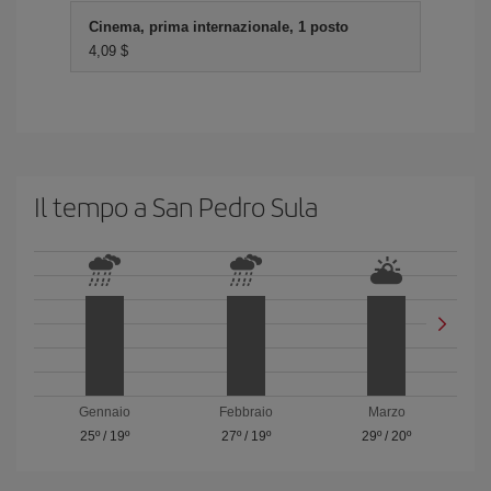
Cinema, prima internazionale, 1 posto
4,09 $
Il tempo a San Pedro Sula
Gennaio
Febbraio
Marzo
25º
/
19º
27º
/
19º
29º
/
20º