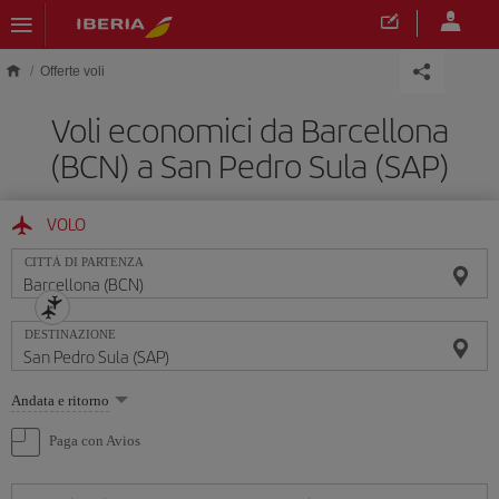
Skip to main content
Offerte voli
Voli economici da Barcellona
(BCN) a San Pedro Sula (SAP)
VOLO
CITTÀ DI PARTENZA
DESTINAZIONE
Seleziona
Andata e ritorno
un'opzione
Paga con Avios