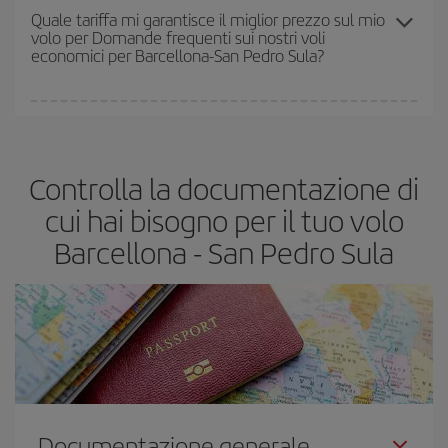
prezzi che potrai trovare. I prezzi dipendono dal numero di posti
Quale tariffa mi garantisce il miglior prezzo sul mio
volo per Domande frequenti sui nostri voli
rimasti sul volo e dal fatto che le tariffe più economiche
economici per Barcellona-San Pedro Sula?
(Economy) siano disponibili o si vadano esaurendo. Pertanto,
acquistare in anticipo è
fondamentale
per ottenere
voli
economici
.
In Iberia abbiamo diverse tariffe per garantirti il miglior prezzo in
base alle tue esigenze di viaggio. La tariffa base ti assicura il volo
più economico.
Controlla la documentazione di
cui hai bisogno per il tuo volo
Barcellona - San Pedro Sula
Documentazione generale