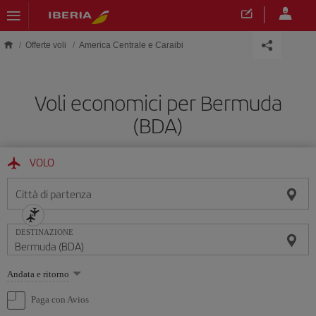
Skip to main content
Offerte voli
America Centrale e Caraibi
Voli economici per Bermuda
(BDA)
VOLO
Città di partenza
DESTINAZIONE
Seleziona
Andata e ritorno
un'opzione
Paga con Avios