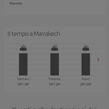
Majorelle.
Il tempo a Marrakech
Gennaio
Febbraio
Marzo
23º
/
18º
24º
/
19º
25º
/
20º