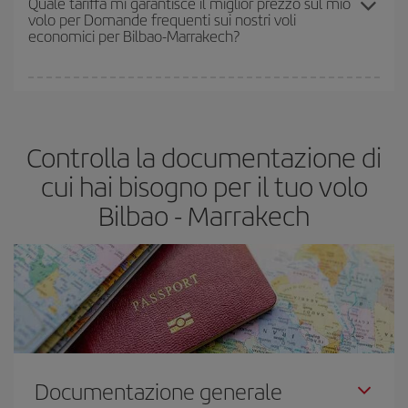
Quale tariffa mi garantisce il miglior prezzo sul mio
volo per Domande frequenti sui nostri voli
rimasti sul volo e dal fatto che le tariffe più economiche
economici per Bilbao-Marrakech?
(Economy) siano disponibili o si vadano esaurendo. Pertanto,
acquistare in anticipo è
fondamentale
per ottenere
voli
economici
.
In Iberia abbiamo diverse tariffe per garantirti il miglior prezzo in
base alle tue esigenze di viaggio. La tariffa base ti assicura il volo
più economico.
Controlla la documentazione di
cui hai bisogno per il tuo volo
Bilbao - Marrakech
Documentazione generale