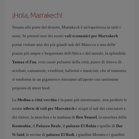
¡Hola, Marrakech!
Situata alle porte del deserto, Marrakech è un'esperienza in tutti i
sensi. Se prenoti uno dei nostri
voli economici per Marrakech
potrai visitare uno dei più grandi suk del Marocco e una delle
piazze più ampie e frequentate dell'Africa e del mondo, la splendida
Yamaa el Fna
, vero cuore pulsante della città, punto di ritrovo di
acrobati, cantastorie, venditori, ballerini e musicisti, che al tramonto
si trasforma in un gigantesco ristorante all'aperto con tantissime
proposte di street food.
La
Medina o città vecchia
è la parte più interessante: non perderti le
nostre
offerte di voli per Marrakech
e scopri il suk dei conciatori e
dei tintori, la moschea e la madrasa di
Ben Youssef
, la moschea della
Koutoubia
, il
Palazzo Reale
, il
palazzo El Bahia
e quello di
Dar
Si Said
, le rovine di
palazzo El Badi
, i giardini Menara e i giardini