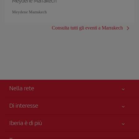
Meydene Marrakech
Meydene Marrakech
Consulta tutti gli eventi a Marrakech
Nella rete
Di interesse
Miglior Prezzo Garantito
Iberia è di più
La Sua sicurezza è una priorità
Novità e notizie
Accessibilità