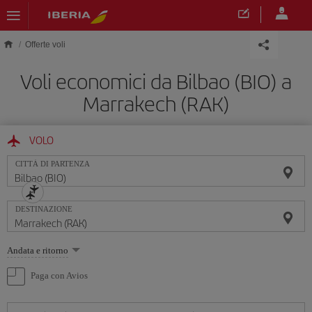
Skip to main content
Offerte voli
Voli economici da Bilbao (BIO) a
Marrakech (RAK)
VOLO
CITTÀ DI PARTENZA
DESTINAZIONE
Seleziona
Andata e ritorno
un'opzione
Paga con Avios