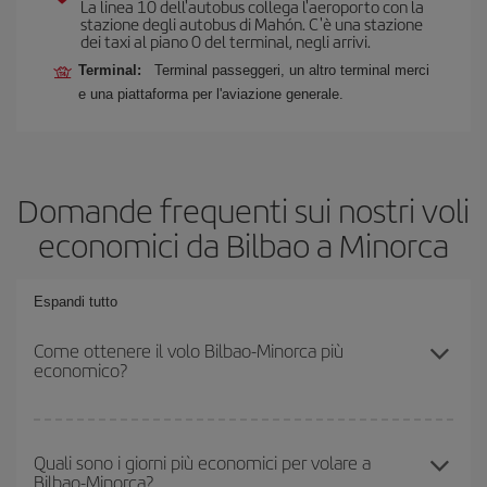
La linea 10 dell'autobus collega l'aeroporto con la
stazione degli autobus di Mahón. C'è una stazione
dei taxi al piano 0 del terminal, negli arrivi.
Terminal:
Terminal passeggeri, un altro terminal merci
e una piattaforma per l'aviazione generale.
Domande frequenti sui nostri voli
economici da Bilbao a Minorca
Espandi tutto
Come ottenere il volo Bilbao-Minorca più
economico?
Puoi risparmiare sul biglietto aereo Bilbao-Minorca-dest e ottenere
il volo più economico se eviti l'alta stagione, acquisti in anticipo e
Quali sono i giorni più economici per volare a
Bilbao-Minorca?
hai una certa flessibilità rispetto alle date e agli orari di andata e