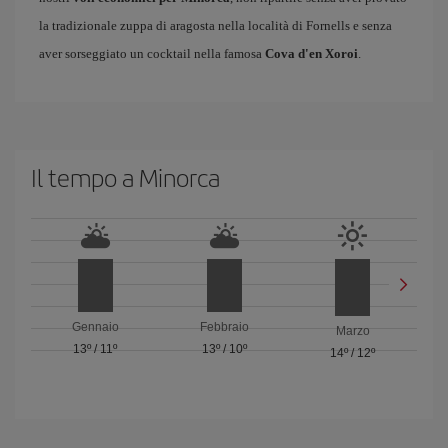
la tradizionale zuppa di aragosta nella località di Fornells e senza
aver sorseggiato un cocktail nella famosa
Cova d'en Xoroi
.
Il tempo a Minorca
Gennaio
Febbraio
Marzo
13º
/
11º
13º
/
10º
14º
/
12º