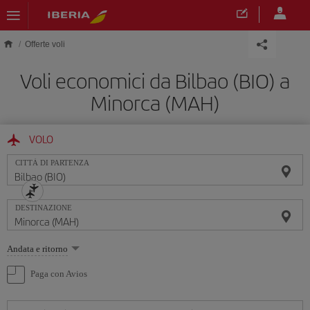
Skip to main content
Offerte voli
Voli economici da Bilbao (BIO) a
Minorca (MAH)
VOLO
CITTÀ DI PARTENZA
DESTINAZIONE
Seleziona
Andata e ritorno
un'opzione
Paga con Avios