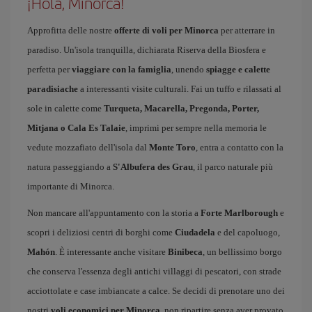
¡Hola, Minorca!
Approfitta delle nostre
offerte di voli per Minorca
per atterrare in
paradiso. Un'isola tranquilla, dichiarata Riserva della Biosfera e
perfetta per
viaggiare con la famiglia
, unendo
spiagge e calette
paradisiache
a interessanti visite culturali. Fai un tuffo e rilassati al
sole in calette come
Turqueta, Macarella, Pregonda, Porter,
Mitjana o Cala Es Talaie
, imprimi per sempre nella memoria le
vedute mozzafiato dell'isola dal
Monte Toro
, entra a contatto con la
natura passeggiando a
S'Albufera des Grau
, il parco naturale più
importante di Minorca.
Non mancare all'appuntamento con la storia a
Forte Marlborough
e
scopri i deliziosi centri di borghi come
Ciudadela
e del capoluogo,
Mahón
. È interessante anche visitare
Binibeca
, un bellissimo borgo
che conserva l'essenza degli antichi villaggi di pescatori, con strade
acciottolate e case imbiancate a calce. Se decidi di prenotare uno dei
nostri
voli economici per Minorca
, non ripartire senza aver provato