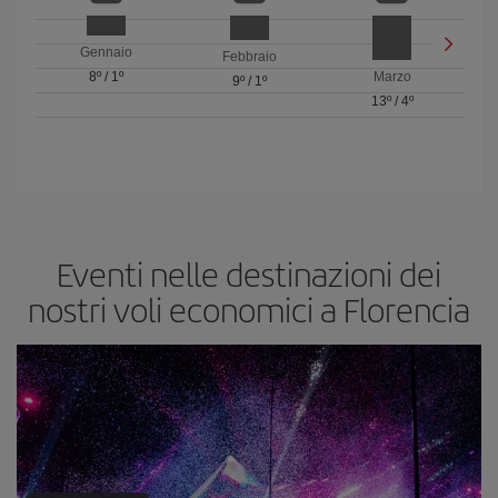
Gennaio
Febbraio
8º
/
1º
Marzo
9º
/
1º
13º
/
4º
Eventi nelle destinazioni dei
nostri voli economici a Florencia