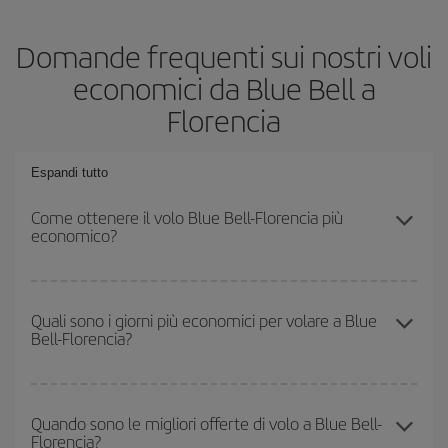
Domande frequenti sui nostri voli
economici da Blue Bell a
Florencia
Espandi tutto
Come ottenere il volo Blue Bell-Florencia più
economico?
Puoi risparmiare sul biglietto aereo Blue Bell-Florencia-dest e
ottenere il volo più economico se eviti l'alta stagione, acquisti in
Quali sono i giorni più economici per volare a Blue
Bell-Florencia?
anticipo e hai una certa flessibilità rispetto alle date e agli orari di
andata e ritorno.
Per sapere in quali giorni i voli sono più convenienti, devi solo
consultare il nostro
motore di ricerca di voli economici
. Indica
Quando sono le migliori offerte di volo a Blue Bell-
Florencia?
da dove stai volando, dove vuoi andare e in quali date hai in