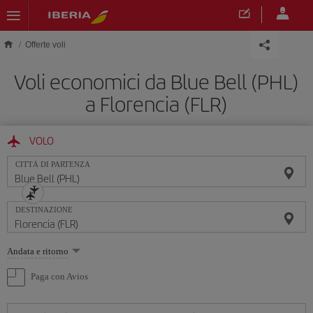
Skip to main content
Offerte voli
Voli economici da Blue Bell (PHL)
a Florencia (FLR)
VOLO
CITTÀ DI PARTENZA
DESTINAZIONE
Seleziona
Andata e ritorno
un'opzione
Paga con Avios