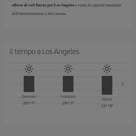
offerte di voli Iberia per Los Angeles
e visita la capitale mondiale
dell'intrattenimento e del cinema.
Il tempo a Los Angeles
Gennaio
Febbraio
Marzo
20º
/
7º
19º
/
7º
21º
/
8º