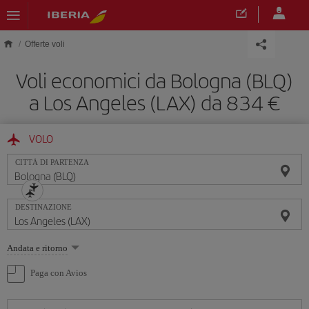
Skip to main content
Offerte voli
Voli economici da Bologna (BLQ)
a Los Angeles (LAX) da 834 €
VOLO
CITTÀ DI PARTENZA
DESTINAZIONE
Seleziona
Andata e ritorno
un'opzione
Paga con Avios