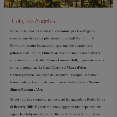
¡Hola, Los Angeles!
Se prenderai uno dei nostri
voli economici per Los Angeles
,
scoprirai una delle città più cosmopolite degli Stati Uniti. Il
Downtown, centro finanziario, ospita uno dei quartieri più
pittoreschi della città,
Chinatown
. Tra i più importanti motivi di
attrazione ci sono la
Walt Disney Concert Hall
, imponente sala da
concerto progettata da Frank Gehry, e il
Museo d'Arte
Contemporanea
, con opere di Giacometti, Basquiat, Rothko e
Rauschenberg. Un altro dei grandi musei della città è il
Norton
Simon Museum of Art
.
Se poi vuoi fare shopping, non perderti la leggendaria Rodeo Drive
di
Beverly Hills
. E per dare al tuo viaggio un finale spettacolare,
sappi che
Hollywood
ti sta aspettando. Usufruisci delle migliori