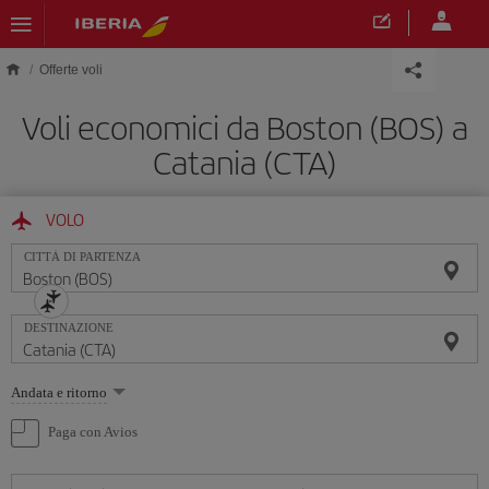
Skip to main content
Offerte voli
Voli economici da Boston (BOS) a
Catania (CTA)
VOLO
CITTÀ DI PARTENZA
DESTINAZIONE
Seleziona
Andata e ritorno
un'opzione
Paga con Avios