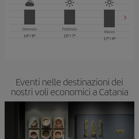
Gennaio
Febbraio
Marzo
14º
/
8º
15º
/
7º
17º
/
9º
Eventi nelle destinazioni dei
nostri voli economici a Catania