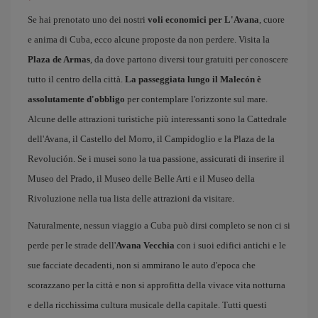
Se hai prenotato uno dei nostri
voli economici per L'Avana
, cuore
e anima di Cuba, ecco alcune proposte da non perdere. Visita la
Plaza de Armas
, da dove partono diversi tour gratuiti per conoscere
tutto il centro della città.
La passeggiata lungo il Malecón è
assolutamente d'obbligo
per contemplare l'orizzonte sul mare.
Alcune delle attrazioni turistiche più interessanti sono la Cattedrale
dell'Avana, il Castello del Morro, il Campidoglio e la Plaza de la
Revolución. Se i musei sono la tua passione, assicurati di inserire il
Museo del Prado, il Museo delle Belle Arti e il Museo della
Rivoluzione nella tua lista delle attrazioni da visitare.
Naturalmente, nessun viaggio a Cuba può dirsi completo se non ci si
perde per le strade dell'
Avana Vecchia
con i suoi edifici antichi e le
sue facciate decadenti, non si ammirano le auto d'epoca che
scorazzano per la città e non si approfitta della vivace vita notturna
e della ricchissima cultura musicale della capitale. Tutti questi