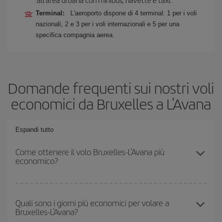
Terminal:
L'aeroporto dispone di 4 terminal: 1 per i voli
nazionali, 2 e 3 per i voli internazionali e 5 per una
specifica compagnia aerea.
Domande frequenti sui nostri voli
economici da Bruxelles a L'Avana
Espandi tutto
Come ottenere il volo Bruxelles-L'Avana più
economico?
Puoi risparmiare sul biglietto aereo Bruxelles-L'Avana-dest e
ottenere il volo più economico se eviti l'alta stagione, acquisti in
Quali sono i giorni più economici per volare a
Bruxelles-L'Avana?
anticipo e hai una certa flessibilità rispetto alle date e agli orari di
andata e ritorno.