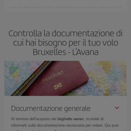
acquistare in anticipo è
fondamentale
per ottenere
voli
economici
.
In Iberia abbiamo diverse tariffe per garantirti il miglior prezzo in
base alle tue esigenze di viaggio. La tariffa base ti assicura il volo
più economico.
Controlla la documentazione di
cui hai bisogno per il tuo volo
Bruxelles - L'Avana
Documentazione generale
Al termine dell'acquisto del
biglietto aereo
, ricordati di
informarti sulla documentazione necessaria per volare. Qui puoi