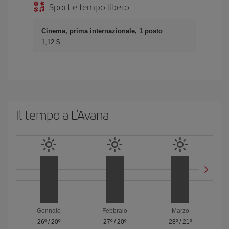
Sport e tempo libero
Cinema, prima internazionale, 1 posto
1,12 $
Il tempo a L'Avana
Gennaio
Febbraio
Marzo
26º
/
20º
27º
/
20º
28º
/
21º