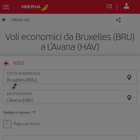
Skip to main content
Offerte voli
Voli economici da Bruxelles (BRU)
a L'Avana (HAV)
VOLO
CITTÀ DI PARTENZA
DESTINAZIONE
Seleziona
Andata e ritorno
un'opzione
Paga con Avios