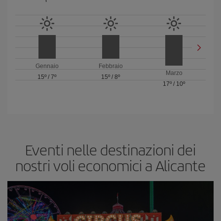
Gennaio
Febbraio
Marzo
15º
/
7º
15º
/
8º
17º
/
10º
Eventi nelle destinazioni dei
nostri voli economici a Alicante