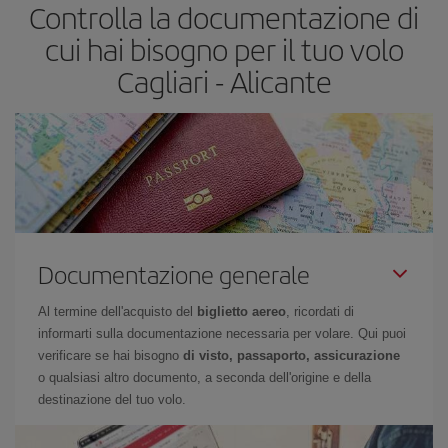
Controlla la documentazione di
biglietti aerei, tanto più saranno convenienti. Inoltre, se cerchi i
voli con una certa flessibilità di date e orari di viaggio, potrai
cui hai bisogno per il tuo volo
scegliere il prezzo più conveniente.
Cagliari - Alicante
Documentazione generale
Al termine dell'acquisto del
biglietto aereo
, ricordati di
informarti sulla documentazione necessaria per volare. Qui puoi
verificare se hai bisogno
di visto, passaporto, assicurazione
o qualsiasi altro documento, a seconda dell'origine e della
destinazione del tuo volo.