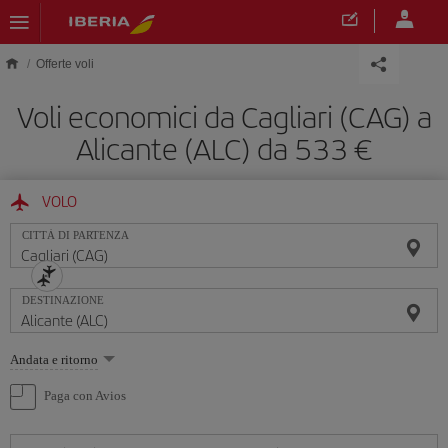
Skip to main content
Offerte voli
Voli economici da Cagliari (CAG) a
Alicante (ALC) da 533 €
VOLO
CITTÀ DI PARTENZA
DESTINAZIONE
Seleziona
Andata e ritorno
un'opzione
Paga con Avios