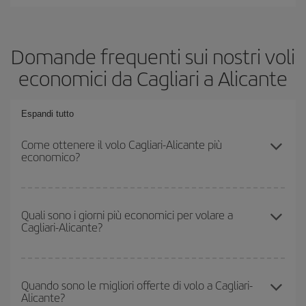
Domande frequenti sui nostri voli
economici da Cagliari a Alicante
Espandi tutto
Come ottenere il volo Cagliari-Alicante più
economico?
Puoi risparmiare sul biglietto aereo Cagliari-Alicante-dest e
ottenere il volo più economico se eviti l'alta stagione, acquisti in
Quali sono i giorni più economici per volare a
Cagliari-Alicante?
anticipo e hai una certa flessibilità rispetto alle date e agli orari di
andata e ritorno.
Per sapere in quali giorni i voli sono più convenienti, devi solo
consultare il nostro
motore di ricerca di voli economici
. Indica
Quando sono le migliori offerte di volo a Cagliari-
Alicante?
da dove stai volando, dove vuoi andare e in quali date hai in