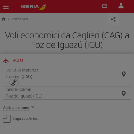
Skip to main content
Offerte voli
Voli economici da Cagliari (CAG) a
Foz de Iguazú (IGU)
VOLO
CITTÀ DI PARTENZA
DESTINAZIONE
Seleziona
Andata e ritorno
un'opzione
Paga con Avios