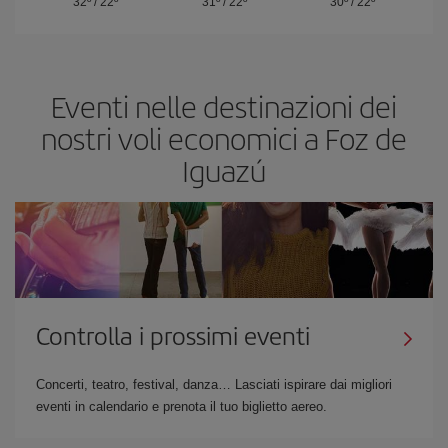
32º
/
22º
31º
/
22º
30º
/
22º
Eventi nelle destinazioni dei
nostri voli economici a Foz de
Iguazú
Controlla i prossimi eventi
Concerti, teatro, festival, danza… Lasciati ispirare dai migliori
eventi in calendario e prenota il tuo biglietto aereo.