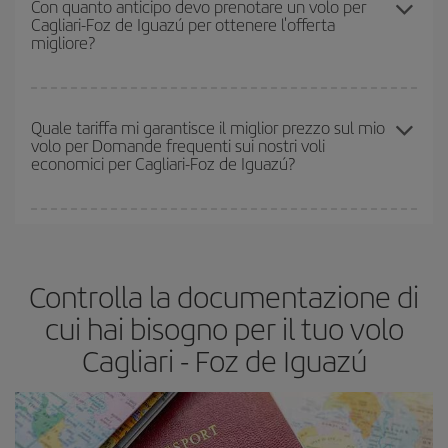
Con quanto anticipo devo prenotare un volo per
Cagliari-Foz de Iguazú per ottenere l'offerta
essere flessibili.
Normalmente
quanto prima
prenoti i tuoi
migliore?
biglietti aerei, tanto più saranno convenienti. Inoltre, se cerchi i
voli con una certa flessibilità di date e orari di viaggio, potrai
scegliere il prezzo più conveniente.
Quanto prima prenoti
i tuoi voli, tanto più convenienti saranno i
prezzi che potrai trovare. I prezzi dipendono dal numero di posti
Quale tariffa mi garantisce il miglior prezzo sul mio
volo per Domande frequenti sui nostri voli
rimasti sul volo e dal fatto che le tariffe più economiche
economici per Cagliari-Foz de Iguazú?
(Economy) siano disponibili o si vadano esaurendo. Pertanto,
acquistare in anticipo è
fondamentale
per ottenere
voli
economici
.
In Iberia abbiamo diverse tariffe per garantirti il miglior prezzo in
base alle tue esigenze di viaggio. La tariffa base ti assicura il volo
più economico.
Controlla la documentazione di
cui hai bisogno per il tuo volo
Cagliari - Foz de Iguazú