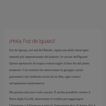
¡Hola, Foz de Iguazú!
Foz do Iguaçu, nel sud del Brasile, ospita una delle meraviglie
naturali più impressionanti del pianeta: le cascate dell'Iguazú.
Questo spettacolo di acqua e natura toglie il fiato fin dal primo
momento. Con sentieri che attraversano la giungla e punti
panoramici che sembrano usciti da un film, ogni visita è
un'esperienza trasformativa.
Ma questa città non è solo cascate. È inoltre possibile visitare il
Parco degli Uccelli, attraversare il confine per raggiungere
l'Argentina o il Paraguay e visitare l'imponente diga di Itaipu. Foz è