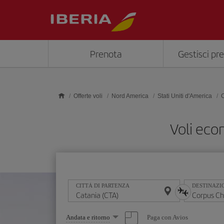
Skip to main content
Prenota
Gestisci pr
Offerte voli
Nord America
Stati Uniti d'America
C
Voli eco
CITTÀ DI PARTENZA
DESTINAZI
Seleziona
Paga con Avios
Andata e ritorno