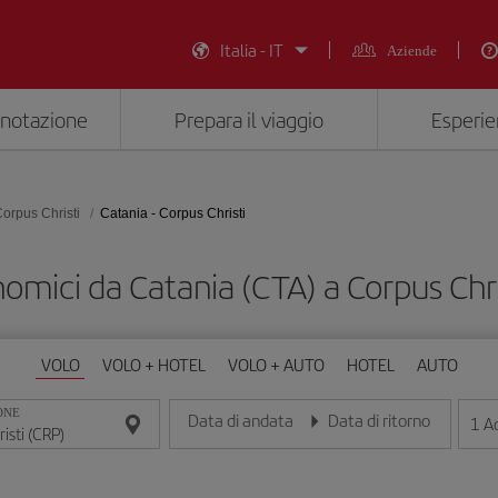
Italia - IT
Aziende
enotazione
Prepara il viaggio
Esperie
orpus Christi
Catania - Corpus Christi
nomici da Catania (CTA) a Corpus Chri
VOLO
VOLO + HOTEL
VOLO + AUTO
HOTEL
AUTO
ONE
Data di andata
Data di ritorno
1
Ad
Inserisci la data nel formato giorno/mese/anno
Inserisci la data nel formato