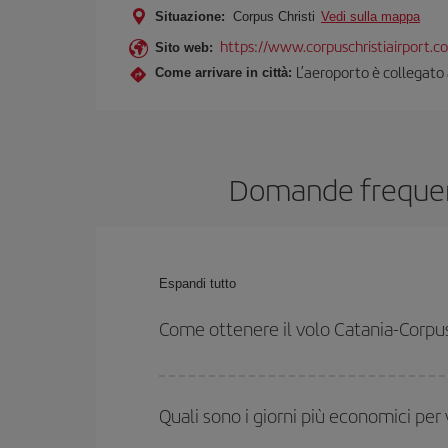
Situazione:
Corpus Christi
Vedi sulla mappa
https://www.corpuschristiairport.c
Sito web:
L’aeroporto è collegato a
Come arrivare in città:
Domande frequenti
Espandi tutto
Come ottenere il volo Catania-Corpu
Puoi risparmiare sul biglietto aereo Catania-Corpus C
date e agli orari di andata e ritorno.
Quali sono i giorni più economici per