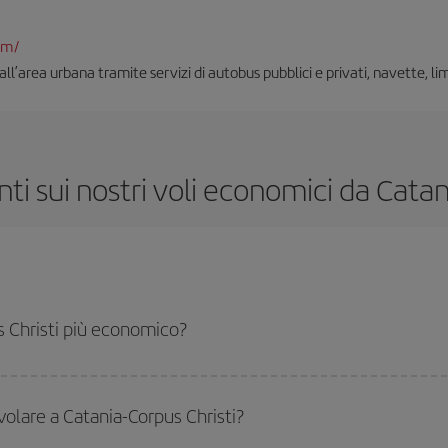
om/
ll’area urbana tramite servizi di autobus pubblici e privati, navette, li
 sui nostri voli economici da Catani
s Christi più economico?
hristi-dest e ottenere il volo più economico se eviti l'alta stagione, acquisti in
 volare a Catania-Corpus Christi?