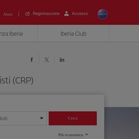
Registraszione
Accesso
Aiuto
nza Iberia
Iberia Club
sti (CRP)
ulti
Cerca
 giorno/mese/anno
Più economica