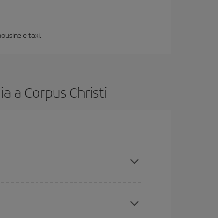
mousine e taxi.
a a Corpus Christi
 anticipo e hai una certa flessibilità rispetto alle