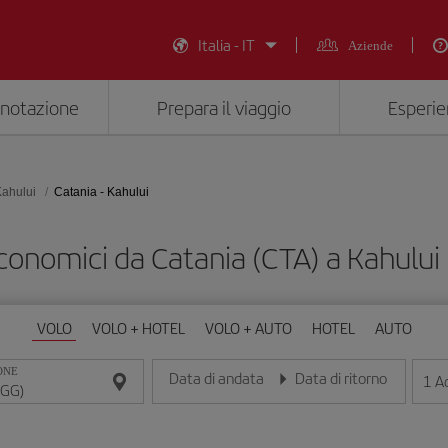
Italia - IT
Aziende
enotazione
Prepara il viaggio
Esperie
ahului
Catania - Kahului
economici da Catania (CTA) a Kahului
VOLO
VOLO + HOTEL
VOLO + AUTO
HOTEL
AUTO
ONE
Data di andata
Data di ritorno
1
Ad
Inserisci la data nel formato giorno/mese/anno
Inserisci la data nel formato