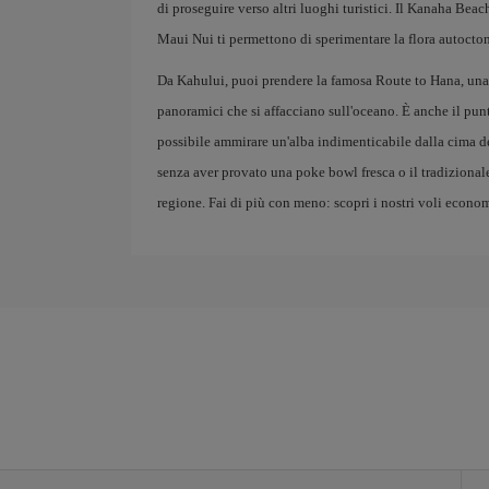
di proseguire verso altri luoghi turistici. Il Kanaha Beach
Maui Nui ti permettono di sperimentare la flora autocto
Da Kahului, puoi prendere la famosa Route to Hana, una
panoramici che si affacciano sull'oceano. È anche il pun
possibile ammirare un'alba indimenticabile dalla cima d
senza aver provato una poke bowl fresca o il tradizionale
regione. Fai di più con meno: scopri i nostri voli econom