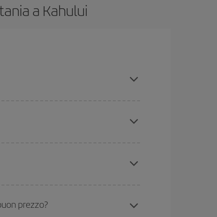
tania a Kahului
po e hai una certa flessibilità rispetto alle date e
a da dove stai volando, dove vuoi andare e in quali
icini
, sia andata che ritorno, per aiutarti a trovare
ncora di più sul prezzo del biglietto.
ua e i periodi delle vacanze scolastiche sono
ù è probabile che i prezzi siano convenienti.
 buon prezzo?