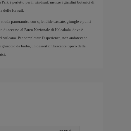
 Park è perfetto per il windsurf, mentre i giardini botanici di
na delle Hawaii.
 strada panoramica con splendide cascate, giungle e punti
to di accesso al Parco Nazionale di Haleakalā, dove è
el vulcano. Per completare l'esperienza, non andatevene
 ghiaccio da barba, un dessert rinfrescante tipico della
ici.