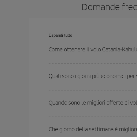
Domande freque
Espandi tutto
Come ottenere il volo Catania-Kahul
Puoi risparmiare sul biglietto aereo Catania-Kahului
agli orari di andata e ritorno.
Quali sono i giorni più economici per
Per sapere in quali giorni i voli sono più convenien
date hai in mente di viaggiare. Ti mostreremo i vo
Quando sono le migliori offerte di vo
l'offerta migliore. Inoltre, cerca tra le diverse opz
Puoi usufruire di voli più economici viaggiando
fu
alta stagione. Inoltre, soprattutto se stai pensan
Che giorno della settimana è miglior