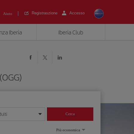
Registraszione
Accesso
Aiuto
nza Iberia
Iberia Club
 (OGG)
ulti
Cerca
 giorno/mese/anno
Più economica