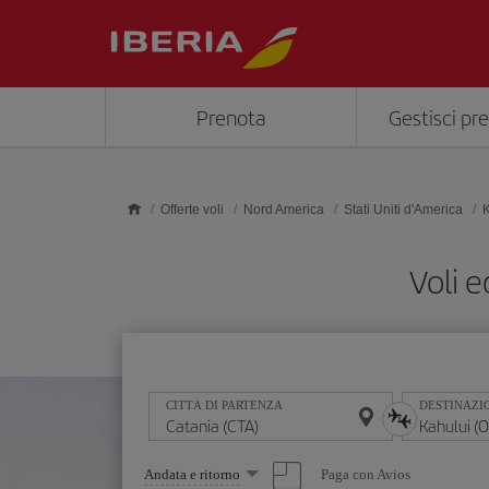
Skip to main content
Prenota
Gestisci pr
Offerte voli
Nord America
Stati Uniti d'America
K
Voli 
CITTÀ DI PARTENZA
DESTINAZI
Seleziona
Paga con Avios
Andata e ritorno