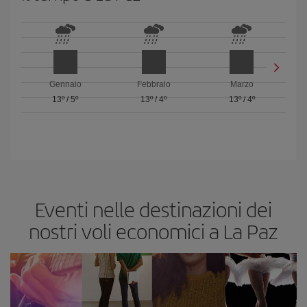
Gennaio
Febbraio
Marzo
13º
/
5º
13º
/
4º
13º
/
4º
Eventi nelle destinazioni dei
nostri voli economici a La Paz