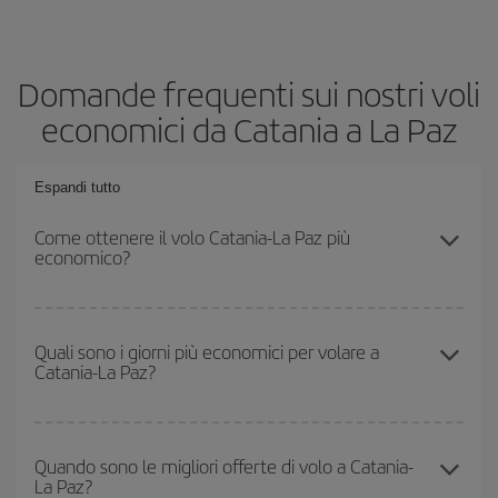
Domande frequenti sui nostri voli
economici da Catania a La Paz
Espandi tutto
Come ottenere il volo Catania-La Paz più
economico?
Puoi risparmiare sul biglietto aereo Catania-La Paz-dest e ottenere
il volo più economico se eviti l'alta stagione, acquisti in anticipo e
Quali sono i giorni più economici per volare a
Catania-La Paz?
hai una certa flessibilità rispetto alle date e agli orari di andata e
ritorno.
Per sapere in quali giorni i voli sono più convenienti, devi solo
consultare il nostro
motore di ricerca di voli economici
. Indica
Quando sono le migliori offerte di volo a Catania-
La Paz?
da dove stai volando, dove vuoi andare e in quali date hai in