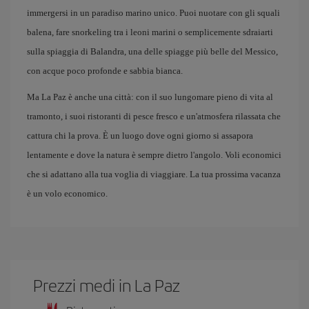
immergersi in un paradiso marino unico. Puoi nuotare con gli squali
balena, fare snorkeling tra i leoni marini o semplicemente sdraiarti
sulla spiaggia di Balandra, una delle spiagge più belle del Messico,
con acque poco profonde e sabbia bianca.
Ma La Paz è anche una città: con il suo lungomare pieno di vita al
tramonto, i suoi ristoranti di pesce fresco e un'atmosfera rilassata che
cattura chi la prova. È un luogo dove ogni giorno si assapora
lentamente e dove la natura è sempre dietro l'angolo. Voli economici
che si adattano alla tua voglia di viaggiare. La tua prossima vacanza
è un volo economico.
Prezzi medi in La Paz