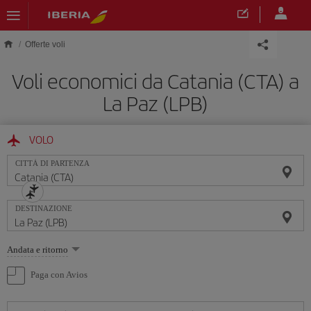
Skip to main content
Offerte voli
Voli economici da Catania (CTA) a
La Paz (LPB)
VOLO
CITTÀ DI PARTENZA
DESTINAZIONE
Seleziona
Andata e ritorno
un'opzione
Paga con Avios