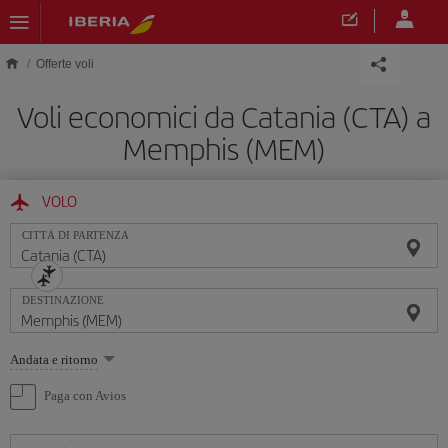
Skip to main content
Offerte voli
Voli economici da Catania (CTA) a
Memphis (MEM)
VOLO
CITTÀ DI PARTENZA
DESTINAZIONE
Seleziona
Andata e ritorno
un'opzione
Paga con Avios