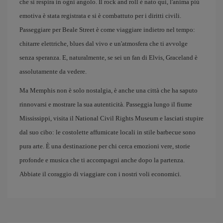
che si respira in ogni angolo. Il rock and roll è nato qui, l'anima più
emotiva è stata registrata e si è combattuto per i diritti civili.
Passeggiare per Beale Street è come viaggiare indietro nel tempo:
chitarre elettriche, blues dal vivo e un'atmosfera che ti avvolge
senza speranza. E, naturalmente, se sei un fan di Elvis, Graceland è
assolutamente da vedere.
Ma Memphis non è solo nostalgia, è anche una città che ha saputo
rinnovarsi e mostrare la sua autenticità. Passeggia lungo il fiume
Mississippi, visita il National Civil Rights Museum e lasciati stupire
dal suo cibo: le costolette affumicate locali in stile barbecue sono
pura arte. È una destinazione per chi cerca emozioni vere, storie
profonde e musica che ti accompagni anche dopo la partenza.
Abbiate il coraggio di viaggiare con i nostri voli economici.