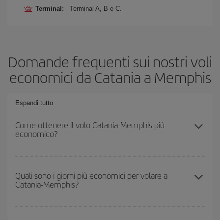
Terminal:
Terminal A, B e C.
Domande frequenti sui nostri voli
economici da Catania a Memphis
Espandi tutto
Come ottenere il volo Catania-Memphis più
economico?
Puoi risparmiare sul biglietto aereo Catania-Memphis-dest e
ottenere il volo più economico se eviti l'alta stagione, acquisti in
Quali sono i giorni più economici per volare a
Catania-Memphis?
anticipo e hai una certa flessibilità rispetto alle date e agli orari di
andata e ritorno.
Per sapere in quali giorni i voli sono più convenienti, devi solo