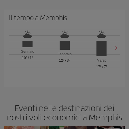
Il tempo a Memphis
Gennaio
Febbraio
10º
/
1º
12º
/
3º
Marzo
17º
/
7º
Eventi nelle destinazioni dei
nostri voli economici a Memphis