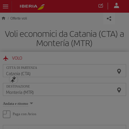
Skip to main content
Offerte voli
Voli economici da Catania (CTA) a
Montería (MTR)
VOLO
CITTÀ DI PARTENZA
DESTINAZIONE
Seleziona
Andata e ritorno
un'opzione
Paga con Avios