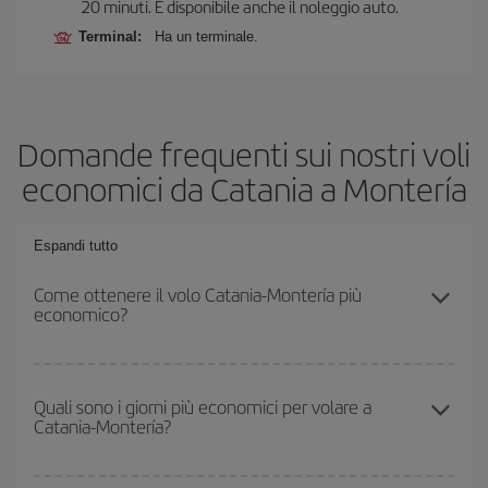
20 minuti. È disponibile anche il noleggio auto.
Terminal:
Ha un terminale.
Domande frequenti sui nostri voli
economici da Catania a Montería
Espandi tutto
Come ottenere il volo Catania-Montería più
economico?
Puoi risparmiare sul biglietto aereo Catania-Montería-dest e
ottenere il volo più economico se eviti l'alta stagione, acquisti in
Quali sono i giorni più economici per volare a
Catania-Montería?
anticipo e hai una certa flessibilità rispetto alle date e agli orari di
andata e ritorno.
Per sapere in quali giorni i voli sono più convenienti, devi solo