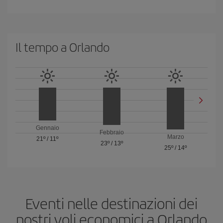
Il tempo a Orlando
Gennaio
Febbraio
Marzo
21º
/
11º
23º
/
13º
25º
/
14º
Eventi nelle destinazioni dei
nostri voli economici a Orlando