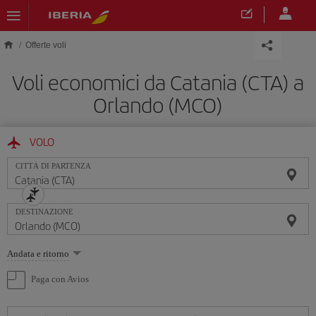
Skip to main content
Offerte voli
Voli economici da Catania (CTA) a
Orlando (MCO)
VOLO
CITTÀ DI PARTENZA
DESTINAZIONE
Seleziona
Andata e ritorno
un'opzione
Paga con Avios