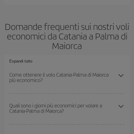
Domande frequenti sui nostri voli
economici da Catania a Palma di
Maiorca
Espandi tutto
Come ottenere il volo Catania-Palma di Maiorca
più economico?
Puoi risparmiare sul biglietto aereo Catania-Palma di Maiorca-dest
e ottenere il volo più economico se eviti l'alta stagione, acquisti in
Quali sono i giorni più economici per volare a
Catania-Palma di Maiorca?
anticipo e hai una certa flessibilità rispetto alle date e agli orari di
andata e ritorno.
Per sapere in quali giorni i voli sono più convenienti, devi solo
consultare il nostro
motore di ricerca di voli economici
. Indica