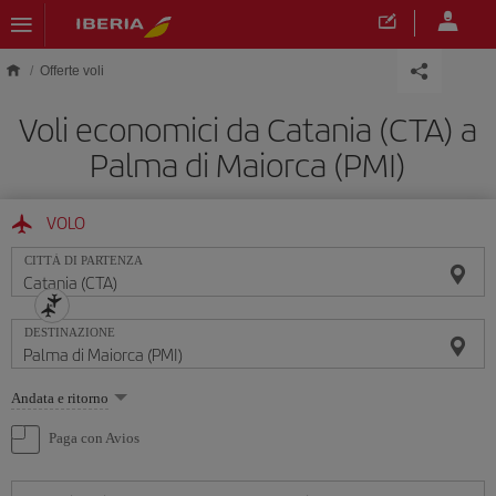
Skip to main content
Offerte voli
Voli economici da Catania (CTA) a
Palma di Maiorca (PMI)
VOLO
CITTÀ DI PARTENZA
DESTINAZIONE
Seleziona
Andata e ritorno
un'opzione
Paga con Avios