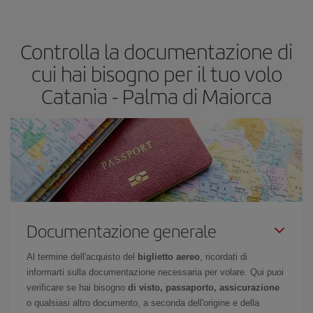
segreti per trovare i prezzi migliori sono
giocare d'anticipo ed
essere flessibili.
Normalmente
quanto prima
prenoti i tuoi
Controlla la documentazione di
biglietti aerei, tanto più saranno convenienti. Inoltre, se cerchi i
voli con una certa flessibilità di date e orari di viaggio, potrai
cui hai bisogno per il tuo volo
scegliere il prezzo più conveniente.
Catania - Palma di Maiorca
Documentazione generale
Al termine dell'acquisto del
biglietto aereo
, ricordati di
informarti sulla documentazione necessaria per volare. Qui puoi
verificare se hai bisogno
di visto, passaporto, assicurazione
o qualsiasi altro documento, a seconda dell'origine e della