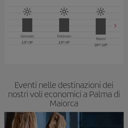
Gennaio
Febbraio
Marzo
13º
/
9º
13º
/
8º
16º
/
10º
Eventi nelle destinazioni dei
nostri voli economici a Palma di
Maiorca