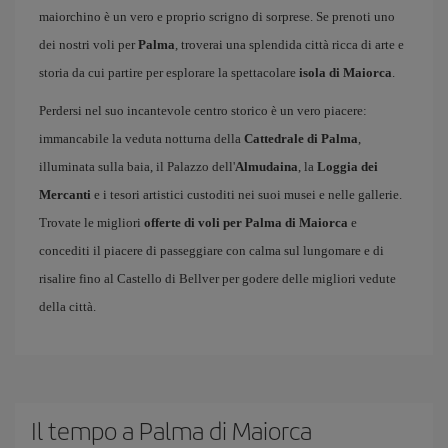
maiorchino è un vero e proprio scrigno di sorprese. Se prenoti uno
dei nostri voli per
Palma
, troverai una splendida città ricca di arte e
storia da cui partire per esplorare la spettacolare
isola di Maiorca
.
Perdersi nel suo incantevole centro storico è un vero piacere:
immancabile la veduta notturna della
Cattedrale di Palma
,
illuminata sulla baia, il Palazzo dell'
Almudaina
, la
Loggia dei
Mercanti
e i tesori artistici custoditi nei suoi musei e nelle gallerie.
Trovate le migliori
offerte di voli per Palma di Maiorca
e
concediti il piacere di passeggiare con calma sul lungomare e di
risalire fino al Castello di Bellver per godere delle migliori vedute
della città.
Il tempo a Palma di Maiorca