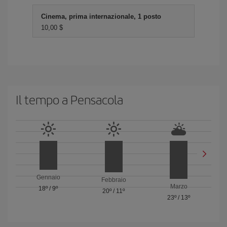
Cinema, prima internazionale, 1 posto
10,00 $
Il tempo a Pensacola
Gennaio
Febbraio
Marzo
18º
/
9º
20º
/
11º
23º
/
13º