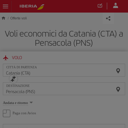
Skip to main content
Offerte voli
Voli economici da Catania (CTA) a
Pensacola (PNS)
VOLO
CITTÀ DI PARTENZA
DESTINAZIONE
Seleziona
Andata e ritorno
un'opzione
Paga con Avios