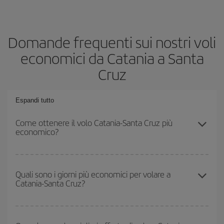
Domande frequenti sui nostri voli
economici da Catania a Santa
Cruz
Espandi tutto
Come ottenere il volo Catania-Santa Cruz più
economico?
Puoi risparmiare sul biglietto aereo Catania-Santa Cruz-dest e
ottenere il volo più economico se eviti l'alta stagione, acquisti in
Quali sono i giorni più economici per volare a
Catania-Santa Cruz?
anticipo e hai una certa flessibilità rispetto alle date e agli orari di
andata e ritorno.
Per sapere in quali giorni i voli sono più convenienti, devi solo
consultare il nostro
motore di ricerca di voli economici
. Indica