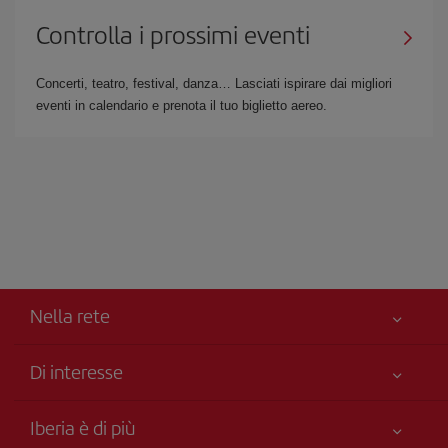
Controlla i prossimi eventi
Concerti, teatro, festival, danza… Lasciati ispirare dai migliori
eventi in calendario e prenota il tuo biglietto aereo.
Nella rete
Di interesse
Miglior Prezzo Garantito
Iberia è di più
La Sua sicurezza è una priorità