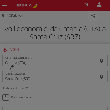
Skip to main content
Offerte voli
Voli economici da Catania (CTA) a
Santa Cruz (SRZ)
VOLO
CITTÀ DI PARTENZA
DESTINAZIONE
Seleziona
Andata e ritorno
un'opzione
Paga con Avios