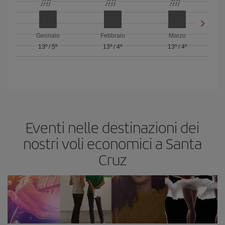
Gennaio
Febbraio
Marzo
13º
/
5º
13º
/
4º
13º
/
4º
Eventi nelle destinazioni dei
nostri voli economici a Santa
Cruz