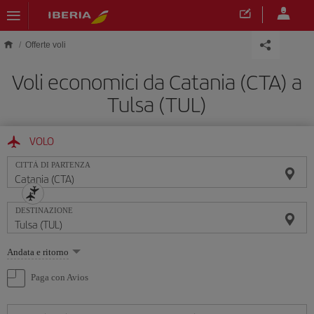
Skip to main content
Offerte voli
Voli economici da Catania (CTA) a
Tulsa (TUL)
VOLO
CITTÀ DI PARTENZA
DESTINAZIONE
Seleziona
Andata e ritorno
un'opzione
Paga con Avios