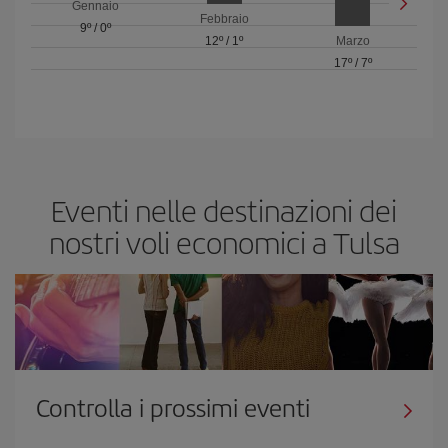
Gennaio
Febbraio
9º
/
0º
12º
/
1º
Marzo
17º
/
7º
Eventi nelle destinazioni dei
nostri voli economici a Tulsa
Controlla i prossimi eventi