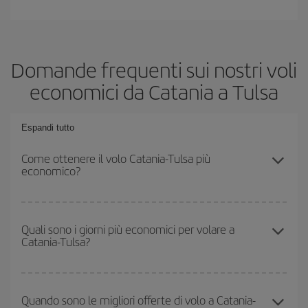
Domande frequenti sui nostri voli
economici da Catania a Tulsa
Espandi tutto
Come ottenere il volo Catania-Tulsa più
economico?
Puoi risparmiare sul biglietto aereo Catania-Tulsa-dest e ottenere il
volo più economico se eviti l'alta stagione, acquisti in anticipo e
Quali sono i giorni più economici per volare a
Catania-Tulsa?
hai una certa flessibilità rispetto alle date e agli orari di andata e
ritorno.
Per sapere in quali giorni i voli sono più convenienti, devi solo
consultare il nostro
motore di ricerca di voli economici
. Indica
Quando sono le migliori offerte di volo a Catania-