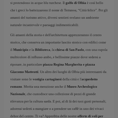
si protendono in acque blu turchese. Il
golfo di Olbia
è così bello
che i greci lo battezzarono il nome di Terranoa, “Città felice”. Per gli
amanti del turismo attivo, diversi sentieri svelano un ambiente
naturale incantevole e paesaggi indimenticabili.
Gli amanti della storia e dell'architettura apprezzeranno il centro
storico, che conserva un importante lascito storico con edifici come
il
Municipio
e la
Biblioteca
, la
chiesa di San Paolo
, con una cupola
multicolore di influsso arabo, e bellissime piazze dove sedersi a
riposare, in particolare
piazza Regina Margherita e piazza
Giacomo Matteotti
. Un altro dei luoghi di Olbia più interessanti da
visitare sono le
vestigia cartaginesi
della città e l'
acquedotto
romano
. Merita una menzione anche il
Museo Archeologico
Nazionale
, che custodisce una collezione di pezzi di grande
rilevanza per la cultura sarda. E poi, al di là dei tuoi gusti personali,
adorerai sederti a mangiare o a prendere un caffè in uno dei vivaci
dehor del centro. Ti va? Approfitta delle nostre
offerte di voli per