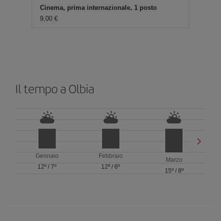
Cinema, prima internazionale, 1 posto
9,00 €
Il tempo a Olbia
Gennaio
Febbraio
Marzo
12º
/
7º
12º
/
6º
15º
/
8º