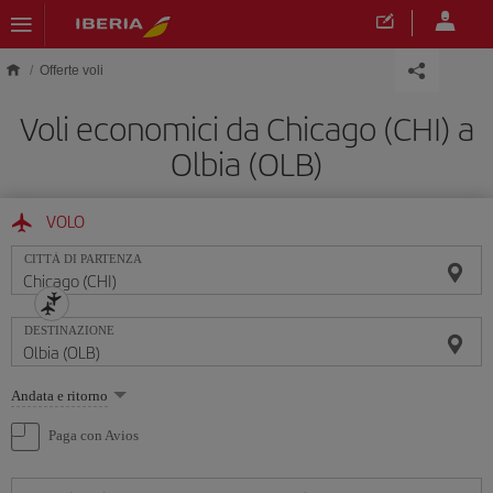
Skip to main content
Offerte voli
Voli economici da Chicago (CHI) a
Olbia (OLB)
VOLO
CITTÀ DI PARTENZA
DESTINAZIONE
Seleziona
Andata e ritorno
un'opzione
Paga con Avios