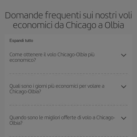
Domande frequenti sui nostri voli
economici da Chicago a Olbia
Espandi tutto
Come ottenere il volo Chicago-Olbia più
economico?
Puoi risparmiare sul biglietto aereo Chicago-Olbia-dest e ottenere il
volo più economico se eviti l'alta stagione, acquisti in anticipo e
Quali sono i giorni più economici per volare a
Chicago-Olbia?
hai una certa flessibilità rispetto alle date e agli orari di andata e
ritorno.
Per sapere in quali giorni i voli sono più convenienti, devi solo
consultare il nostro
motore di ricerca di voli economici
. Indica
Quando sono le migliori offerte di volo a Chicago-
Olbia?
da dove stai volando, dove vuoi andare e in quali date hai in
mente di viaggiare. Ti mostreremo i voli più economici, non solo
rispetto alla tua richiesta, ma anche nei giorni vicini
, sia