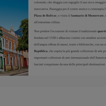
coloniale, che sfoggia con orgoglio il suo ricco retaggi
innovativa. Passeggia per il centro storico e contempla 
Plaza de Bolívar
, o visita il
Santuario di Monserrate
, 
all'omonima collina.
Non perdere l'occasione di visitare il tradizionale
quarti
fondata nel 1538 e affascina i turisti con stradine acciott
dell'ampia offerta di musei, teatri e biblioteche, con un 
República
, che ospita la più grande collezione di arte 
importanti collezioni di arte internazionale dell'America
lasciati conquistare da una delle principali destinazioni