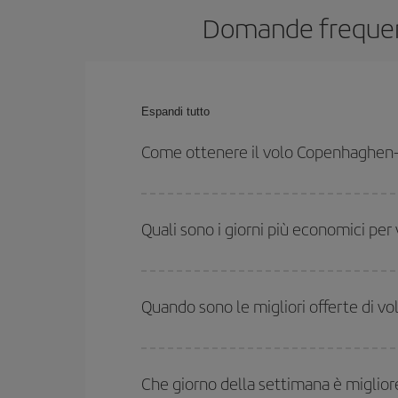
Domande frequent
Espandi tutto
Come ottenere il volo Copenhaghen
Puoi risparmiare sul biglietto aereo Copenhaghen-Bog
date e agli orari di andata e ritorno.
Quali sono i giorni più economici p
Per sapere in quali giorni i voli sono più convenien
date hai in mente di viaggiare. Ti mostreremo i vo
Quando sono le migliori offerte di 
l'offerta migliore. Inoltre, cerca tra le diverse opz
Puoi usufruire di voli più economici viaggiando
fu
alta stagione. Inoltre, soprattutto se stai pensan
Che giorno della settimana è miglio