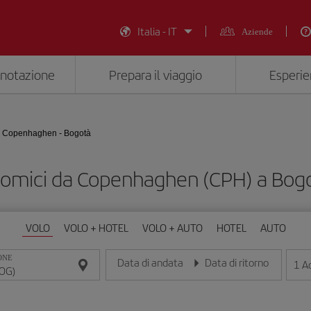
Italia - IT
Aziende
enotazione
Prepara il viaggio
Esperie
Copenhaghen - Bogotà
nomici da Copenhaghen (CPH) a Bog
VOLO
VOLO + HOTEL
VOLO + AUTO
HOTEL
AUTO
ONE
Data di andata
Data di ritorno
1
Ad
Inserisci la data nel formato giorno/mese/anno
Inserisci la data nel formato