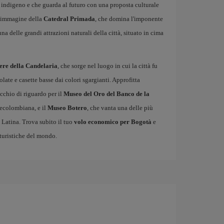
o indigeno e che guarda al futuro con una proposta culturale
l'immagine della
Catedral Primada
, che domina l'imponente
una delle grandi attrazioni naturali della città, situato in cima
ere della Candelaria
, che sorge nel luogo in cui la città fu
olate e casette basse dai colori sgargianti. Approfitta
occhio di riguardo per il
Museo del Oro del Banco de la
precolombiana, e il
Museo Botero
, che vanta una delle più
 Latina. Trova subito il tuo
volo economico per Bogotà
e
 turistiche del mondo.