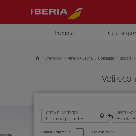
Skip to main content
Prenota
Gestisci pr
Offerte voli
America Latina
Colombia
Bogotà
Voli eco
CITTÀ DI PARTENZA
DESTINAZI
Seleziona
Paga con Avios
Andata e ritorno