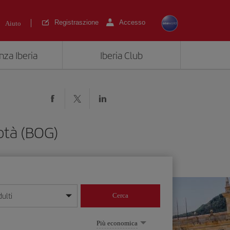
Registraszione
Accesso
Aiuto
nza Iberia
Iberia Club
otà (BOG)
ulti
Cerca
 giorno/mese/anno
Più economica