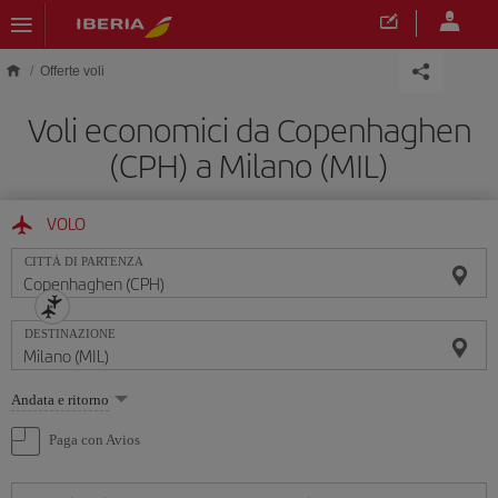
Skip to main content
Offerte voli
Voli economici da Copenhaghen
(CPH) a Milano (MIL)
VOLO
CITTÀ DI PARTENZA
DESTINAZIONE
Seleziona
Andata e ritorno
un'opzione
Paga con Avios