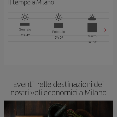
Il tempo a Milano
Gennaio
Febbraio
7º
/
-1º
Marzo
9º
/
0º
14º
/
3º
Eventi nelle destinazioni dei
nostri voli economici a Milano