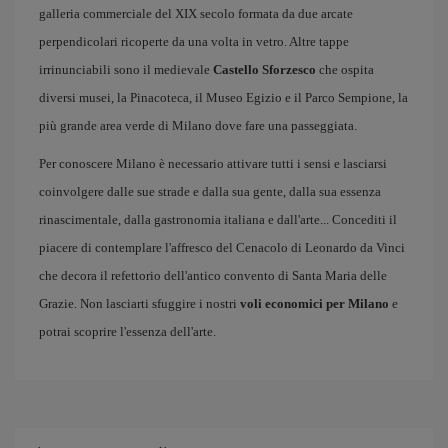
galleria commerciale del XIX secolo formata da due arcate
perpendicolari ricoperte da una volta in vetro. Altre tappe
irrinunciabili sono il medievale
Castello Sforzesco
che ospita
diversi musei, la Pinacoteca, il Museo Egizio e il Parco Sempione, la
più grande area verde di Milano dove fare una passeggiata.
Per conoscere Milano è necessario attivare tutti i sensi e lasciarsi
coinvolgere dalle sue strade e dalla sua gente, dalla sua essenza
rinascimentale, dalla gastronomia italiana e dall'arte... Concediti il
piacere di contemplare l'affresco del Cenacolo di Leonardo da Vinci
che decora il refettorio dell'antico convento di Santa Maria delle
Grazie. Non lasciarti sfuggire i nostri
voli economici per Milano
e
potrai scoprire l'essenza dell'arte.