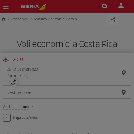
Skip to main content
Offerte voli
America Centrale e Caraibi
Voli economici a Costa Rica
VOLO
CITTÀ DI PARTENZA
Destinazione
Seleziona
Andata e ritorno
un'opzione
Paga con Avios