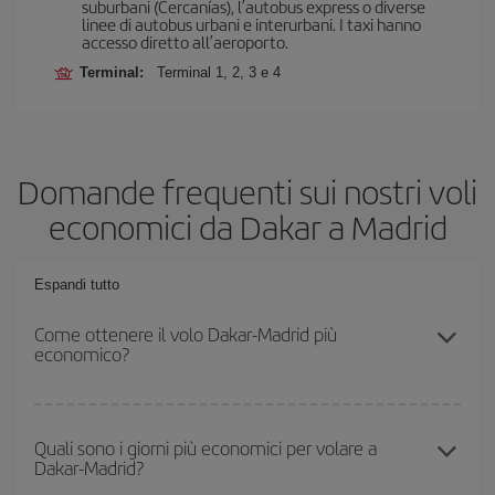
suburbani (Cercanías), l’autobus express o diverse
linee di autobus urbani e interurbani. I taxi hanno
accesso diretto all’aeroporto.
Terminal:
Terminal 1, 2, 3 e 4
Domande frequenti sui nostri voli
economici da Dakar a Madrid
Espandi tutto
Come ottenere il volo Dakar-Madrid più
economico?
Puoi risparmiare sul biglietto aereo Dakar-Madrid-dest e ottenere il
volo più economico se eviti l'alta stagione, acquisti in anticipo e
Quali sono i giorni più economici per volare a
Dakar-Madrid?
hai una certa flessibilità rispetto alle date e agli orari di andata e
ritorno.