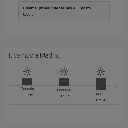
Cinema, prima internazionale, 1 posto
9,00 €
Il tempo a Madrid
Gennaio
Febbraio
Marzo
10º
/
1º
11º
/
1º
15º
/
4º