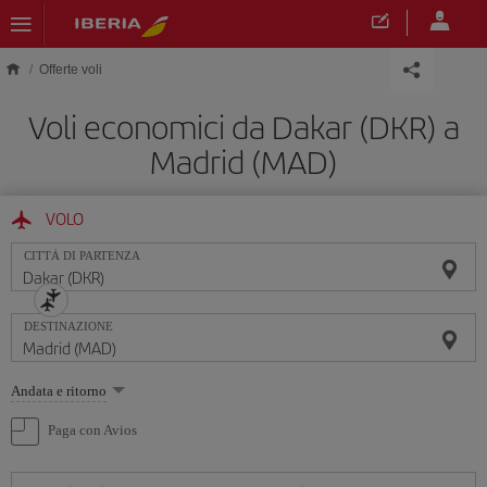
Skip to main content
Offerte voli
Voli economici da Dakar (DKR) a
Madrid (MAD)
VOLO
CITTÀ DI PARTENZA
DESTINAZIONE
Seleziona
Andata e ritorno
un'opzione
Paga con Avios