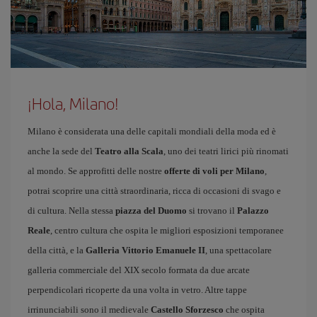
¡Hola, Milano!
Milano è considerata una delle capitali mondiali della moda ed è
anche la sede del
Teatro alla Scala
, uno dei teatri lirici più rinomati
al mondo. Se approfitti delle nostre
offerte di voli per Milano
,
potrai scoprire una città straordinaria, ricca di occasioni di svago e
di cultura. Nella stessa
piazza del Duomo
si trovano il
Palazzo
Reale
, centro cultura che ospita le migliori esposizioni temporanee
della città, e la
Galleria Vittorio Emanuele II
, una spettacolare
galleria commerciale del XIX secolo formata da due arcate
perpendicolari ricoperte da una volta in vetro. Altre tappe
irrinunciabili sono il medievale
Castello Sforzesco
che ospita