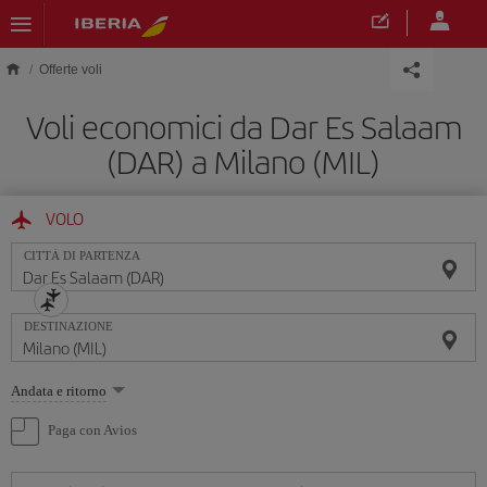
Skip to main content
Offerte voli
Voli economici da Dar Es Salaam
(DAR) a Milano (MIL)
VOLO
CITTÀ DI PARTENZA
DESTINAZIONE
Seleziona
Andata e ritorno
un'opzione
Paga con Avios