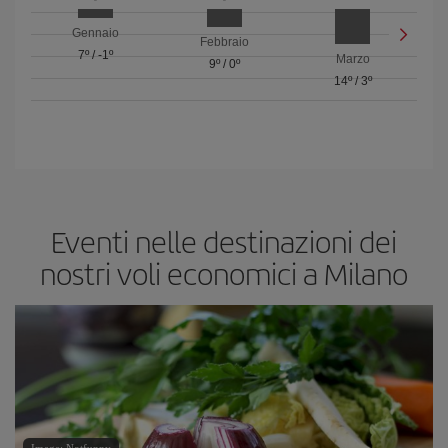
Gennaio
Febbraio
7º
/
-1º
Marzo
9º
/
0º
14º
/
3º
Eventi nelle destinazioni dei
nostri voli economici a Milano