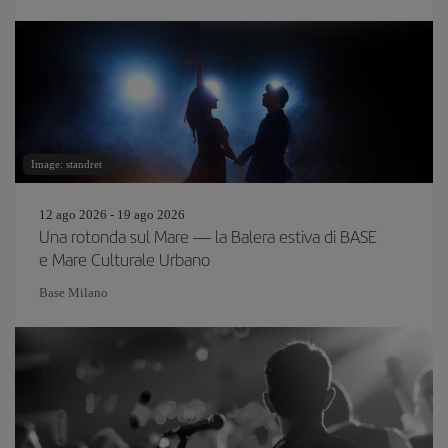
Image: standret
12 ago 2026 - 19 ago 2026
Una rotonda sul Mare — la Balera estiva di BASE
e Mare Culturale Urbano
Base Milano